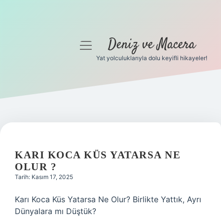
Deniz ve Macera
menüyü
aç
Yat yolculuklarıyla dolu keyifli hikayeler!
Anasayfa
Gizlilik Politikası
Yasal Uyarı
Hakkımızda
KARI KOCA KÜS YATARSA NE
OLUR ?
Tarih: Kasım 17, 2025
Karı Koca Küs Yatarsa Ne Olur? Birlikte Yattık, Ayrı
Dünyalara mı Düştük?