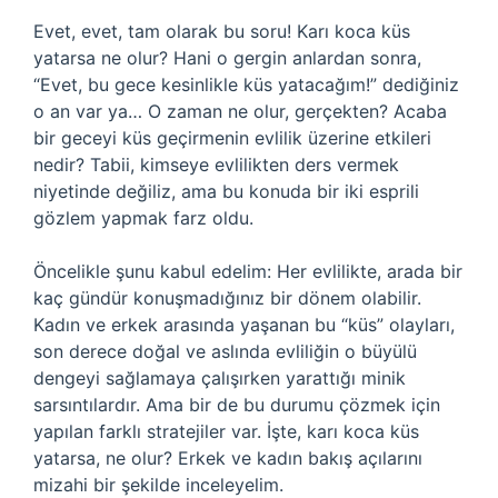
Evet, evet, tam olarak bu soru! Karı koca küs
yatarsa ne olur? Hani o gergin anlardan sonra,
“Evet, bu gece kesinlikle küs yatacağım!” dediğiniz
o an var ya… O zaman ne olur, gerçekten? Acaba
bir geceyi küs geçirmenin evlilik üzerine etkileri
nedir? Tabii, kimseye evlilikten ders vermek
niyetinde değiliz, ama bu konuda bir iki esprili
gözlem yapmak farz oldu.
Öncelikle şunu kabul edelim: Her evlilikte, arada bir
kaç gündür konuşmadığınız bir dönem olabilir.
Kadın ve erkek arasında yaşanan bu “küs” olayları,
son derece doğal ve aslında evliliğin o büyülü
dengeyi sağlamaya çalışırken yarattığı minik
sarsıntılardır. Ama bir de bu durumu çözmek için
yapılan farklı stratejiler var. İşte, karı koca küs
yatarsa, ne olur? Erkek ve kadın bakış açılarını
mizahi bir şekilde inceleyelim.