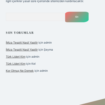
ilgili içerikler yasal süre içerisinde sitemizden kaldırılacaktır.
Arama
SON YORUMLAR
İMza Tespiti Nasil Yapilir
için
admin
İMza Tespiti Nasil Yapilir
için
Şeyma
Türk Lideri Kim
için
admin
Türk Lideri Kim
için
Kel
Kor Olmuş Ne Demek
için
admin
asino giriş