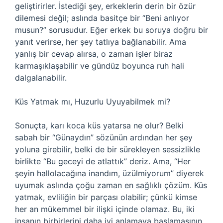
geliştirirler. İstediği şey, erkeklerin derin bir özür
dilemesi değil; aslında basitçe bir “Beni anlıyor
musun?” sorusudur. Eğer erkek bu soruya doğru bir
yanıt verirse, her şey tatlıya bağlanabilir. Ama
yanlış bir cevap alırsa, o zaman işler biraz
karmaşıklaşabilir ve gündüz boyunca ruh hali
dalgalanabilir.
Küs Yatmak mı, Huzurlu Uyuyabilmek mi?
Sonuçta, karı koca küs yatarsa ne olur? Belki
sabah bir “Günaydın” sözünün ardından her şey
yoluna girebilir, belki de bir sürekleyen sessizlikle
birlikte “Bu geceyi de atlattık” deriz. Ama, “Her
şeyin hallolacağına inandım, üzülmiyorum” diyerek
uyumak aslında çoğu zaman en sağlıklı çözüm. Küs
yatmak, evliliğin bir parçası olabilir; çünkü kimse
her an mükemmel bir ilişki içinde olamaz. Bu, iki
insanın birbirlerini daha iyi anlamaya başlamasının