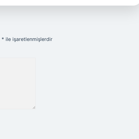
r
*
ile işaretlenmişlerdir