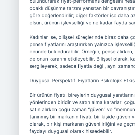
bulundurarak fiyat-performans dengesini hesa
odaklı düşünme tarzını yansıtan bir davranıştır.
göre değerlendirilir; diğer faktörler ise daha a
olsun, ürünün işlevselliği ve ne kadar fayda sa
Kadınlar ise, bilişsel süreçlerinde biraz daha ço
pense fiyatlarını araştırırken yalnızca işlevse
önünde bulundurabilir. Örneğin, pense alırken, ku
de onun kararını etkileyebilir. Bilişsel olarak, 
sergileyerek, sadece fiyatla değil, aynı zamand
Duygusal Perspektif: Fiyatların Psikolojik Etkis
Bir ürünün fiyatı, bireylerin duygusal yanıtların
yönlerinden biridir ve satın alma kararları çoğ
satın alırken çoğu zaman “güven” ve “memnuniyet
tanınmış bir markanın fiyatı, bir kişide güven 
olarak, bir kişi markanın güvenilirliğini ve g
faydayı duygusal olarak hissedebilir.