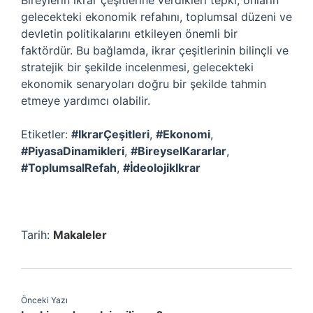
Bireylerin ikrar çeşitlerine verdikleri tepki, onların
gelecekteki ekonomik refahını, toplumsal düzeni ve
devletin politikalarını etkileyen önemli bir
faktördür. Bu bağlamda, ikrar çeşitlerinin bilinçli ve
stratejik bir şekilde incelenmesi, gelecekteki
ekonomik senaryoları doğru bir şekilde tahmin
etmeye yardımcı olabilir.
Etiketler:
#IkrarÇeşitleri
,
#Ekonomi
,
#PiyasaDinamikleri
,
#BireyselKararlar
,
#ToplumsalRefah
,
#İdeolojikIkrar
Tarih:
Makaleler
Önceki Yazı