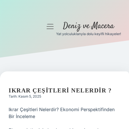
Deniz ve Macera
menüyü
aç
Yat yolculuklarıyla dolu keyifli hikayeler!
Anasayfa
Gizlilik Politikası
Yasal Uyarı
Hakkımızda
IKRAR ÇEŞITLERI NELERDIR ?
Tarih: Kasım 5, 2025
Ikrar Çeşitleri Nelerdir? Ekonomi Perspektifinden
Bir İnceleme