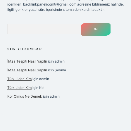
içerikleri,
backlinkpanelicomtr@gmail.com
adresine bildirmeniz halinde,
ilgili içerikler yasal süre içerisinde sitemizden kaldırılacaktır.
Arama
SON YORUMLAR
İMza Tespiti Nasil Yapilir
için
admin
İMza Tespiti Nasil Yapilir
için
Şeyma
Türk Lideri Kim
için
admin
Türk Lideri Kim
için
Kel
Kor Olmuş Ne Demek
için
admin