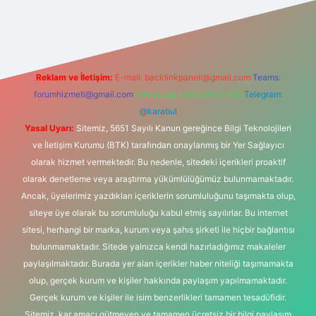
sino giriş
Reklam ve İletişim:
E-mail:
backlinkpaneli@gmail.com
Teams:
forumhizmeti@gmail.com
Whatsapp: 0262 606 0 726
Telegram:
@karabul
Yasal Uyarı:
Sitemiz, 5651 Sayılı Kanun gereğince Bilgi Teknolojileri
ve İletişim Kurumu (BTK) tarafından onaylanmış bir Yer Sağlayıcı
olarak hizmet vermektedir. Bu nedenle, sitedeki içerikleri proaktif
olarak denetleme veya araştırma yükümlülüğümüz bulunmamaktadır.
Ancak, üyelerimiz yazdıkları içeriklerin sorumluluğunu taşımakta olup,
siteye üye olarak bu sorumluluğu kabul etmiş sayılırlar. Bu internet
sitesi, herhangi bir marka, kurum veya şahıs şirketi ile hiçbir bağlantısı
bulunmamaktadır. Sitede yalnızca kendi hazırladığımız makaleler
paylaşılmaktadır. Burada yer alan içerikler haber niteliği taşımamakta
olup, gerçek kurum ve kişiler hakkında paylaşım yapılmamaktadır.
Gerçek kurum ve kişiler ile isim benzerlikleri tamamen tesadüfidir.
Sitemiz, kar amacı gütmeyen ve tamamen ücretsiz bir bilgi paylaşım