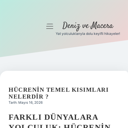
Deniz ve Macera
menüyü
aç
Yat yolculuklarıyla dolu keyifli hikayeler!
Anasayfa
Gizlilik Politikası
Yasal Uyarı
Hakkımızda
HÜCRENIN TEMEL KISIMLARI
NELERDIR ?
Tarih: Mayıs 16, 2026
FARKLI DÜNYALARA
YOLCULUK: HÜCRENIN