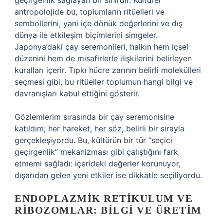
geçirgenlik sağlayan bir sınırdır. Kültürel
antropolojide bu, toplumların ritüelleri ve
sembollerini, yani içe dönük değerlerini ve dış
dünya ile etkileşim biçimlerini simgeler.
Japonya’daki çay seremonileri, halkın hem içsel
düzenini hem de misafirlerle ilişkilerini belirleyen
kuralları içerir. Tıpkı hücre zarının belirli molekülleri
seçmesi gibi, bu ritüeller toplumun hangi bilgi ve
davranışları kabul ettiğini gösterir.
Gözlemlerim sırasında bir çay seremonisine
katıldım; her hareket, her söz, belirli bir sırayla
gerçekleşiyordu. Bu, kültürün bir tür “seçici
geçirgenlik” mekanizması gibi çalıştığını fark
etmemi sağladı: içerideki değerler korunuyor,
dışarıdan gelen yeni etkiler ise dikkatle seçiliyordu.
ENDOPLAZMIK RETIKULUM VE
RIBOZOMLAR: BILGI VE ÜRETIM