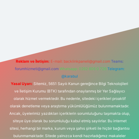
giriş
Reklam ve İletişim:
E-mail:
backlinkpaneli@gmail.com
Teams:
forumhizmeti@gmail.com
Whatsapp: 0262 606 0 726
Telegram:
@karabul
Yasal Uyarı:
Sitemiz, 5651 Sayılı Kanun gereğince Bilgi Teknolojileri
ve İletişim Kurumu (BTK) tarafından onaylanmış bir Yer Sağlayıcı
olarak hizmet vermektedir. Bu nedenle, sitedeki içerikleri proaktif
olarak denetleme veya araştırma yükümlülüğümüz bulunmamaktadır.
Ancak, üyelerimiz yazdıkları içeriklerin sorumluluğunu taşımakta olup,
siteye üye olarak bu sorumluluğu kabul etmiş sayılırlar. Bu internet
sitesi, herhangi bir marka, kurum veya şahıs şirketi ile hiçbir bağlantısı
bulunmamaktadır. Sitede yalnızca kendi hazırladığımız makaleler