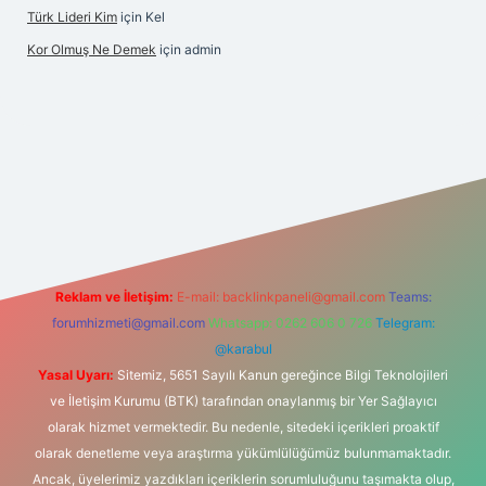
Türk Lideri Kim
için
Kel
Kor Olmuş Ne Demek
için
admin
o giriş
Reklam ve İletişim:
E-mail:
backlinkpaneli@gmail.com
Teams:
forumhizmeti@gmail.com
Whatsapp: 0262 606 0 726
Telegram:
@karabul
Yasal Uyarı:
Sitemiz, 5651 Sayılı Kanun gereğince Bilgi Teknolojileri
ve İletişim Kurumu (BTK) tarafından onaylanmış bir Yer Sağlayıcı
olarak hizmet vermektedir. Bu nedenle, sitedeki içerikleri proaktif
olarak denetleme veya araştırma yükümlülüğümüz bulunmamaktadır.
Ancak, üyelerimiz yazdıkları içeriklerin sorumluluğunu taşımakta olup,