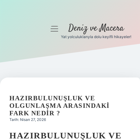
Deniz ve Macera
menüyü
aç
Yat yolculuklarıyla dolu keyifli hikayeler!
Anasayfa
Gizlilik Politikası
Yasal Uyarı
Hakkımızda
HAZIRBULUNUŞLUK VE
OLGUNLAŞMA ARASINDAKI
FARK NEDIR ?
Tarih: Nisan 27, 2026
HAZIRBULUNUŞLUK VE