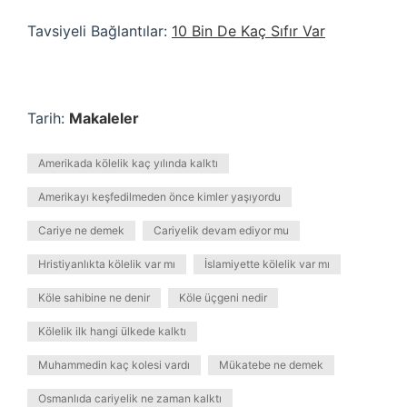
Tavsiyeli Bağlantılar:
10 Bin De Kaç Sıfır Var
Tarih:
Makaleler
Amerikada kölelik kaç yılında kalktı
Amerikayı keşfedilmeden önce kimler yaşıyordu
Cariye ne demek
Cariyelik devam ediyor mu
Hristiyanlıkta kölelik var mı
İslamiyette kölelik var mı
Köle sahibine ne denir
Köle üçgeni nedir
Kölelik ilk hangi ülkede kalktı
Muhammedin kaç kolesi vardı
Mükatebe ne demek
Osmanlıda cariyelik ne zaman kalktı