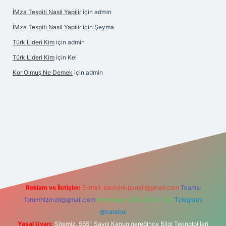
İMza Tespiti Nasil Yapilir
için
admin
İMza Tespiti Nasil Yapilir
için
Şeyma
Türk Lideri Kim
için
admin
Türk Lideri Kim
için
Kel
Kor Olmuş Ne Demek
için
admin
iriş
Reklam ve İletişim:
E-mail:
backlinkpaneli@gmail.com
Teams:
forumhizmeti@gmail.com
Whatsapp: 0262 606 0 726
Telegram:
@karabul
Yasal Uyarı:
Sitemiz, 5651 Sayılı Kanun gereğince Bilgi Teknolojileri