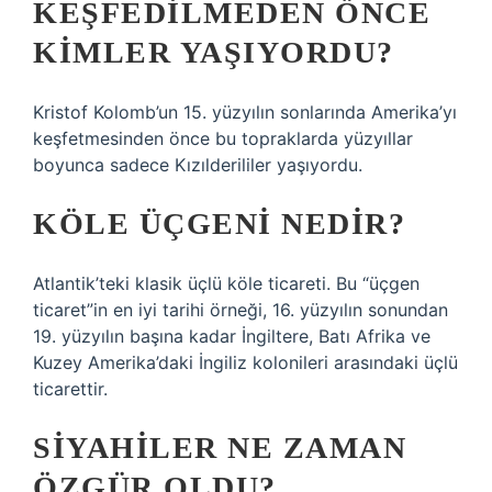
KEŞFEDILMEDEN ÖNCE
KIMLER YAŞIYORDU?
Kristof Kolomb’un 15. yüzyılın sonlarında Amerika’yı
keşfetmesinden önce bu topraklarda yüzyıllar
boyunca sadece Kızılderililer yaşıyordu.
KÖLE ÜÇGENI NEDIR?
Atlantik’teki klasik üçlü köle ticareti. Bu “üçgen
ticaret”in en iyi tarihi örneği, 16. yüzyılın sonundan
19. yüzyılın başına kadar İngiltere, Batı Afrika ve
Kuzey Amerika’daki İngiliz kolonileri arasındaki üçlü
ticarettir.
SIYAHILER NE ZAMAN
ÖZGÜR OLDU?