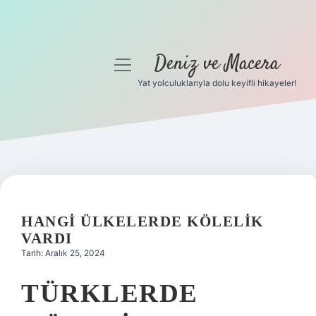
Deniz ve Macera
menüyü
aç
Yat yolculuklarıyla dolu keyifli hikayeler!
Anasayfa
Gizlilik Politikası
Yasal Uyarı
Hakkımızda
HANGI ÜLKELERDE KÖLELIK
VARDI
Tarih: Aralık 25, 2024
TÜRKLERDE