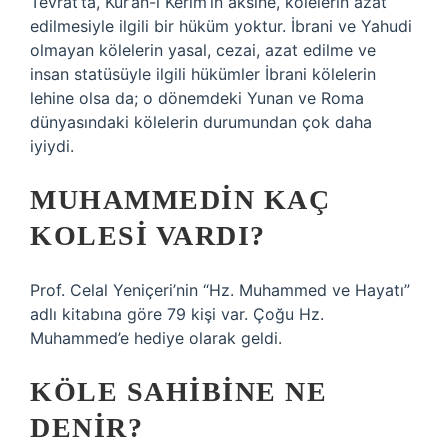
Tevrat’ta, Kur’an-ı Kerim’in aksine, kölelerin azat
edilmesiyle ilgili bir hüküm yoktur. İbrani ve Yahudi
olmayan kölelerin yasal, cezai, azat edilme ve
insan statüsüyle ilgili hükümler İbrani kölelerin
lehine olsa da; o dönemdeki Yunan ve Roma
dünyasındaki kölelerin durumundan çok daha
iyiydi.
MUHAMMEDIN KAÇ
KOLESI VARDI?
Prof. Celal Yeniçeri’nin “Hz. Muhammed ve Hayatı”
adlı kitabına göre 79 kişi var. Çoğu Hz.
Muhammed’e hediye olarak geldi.
KÖLE SAHIBINE NE
DENIR?