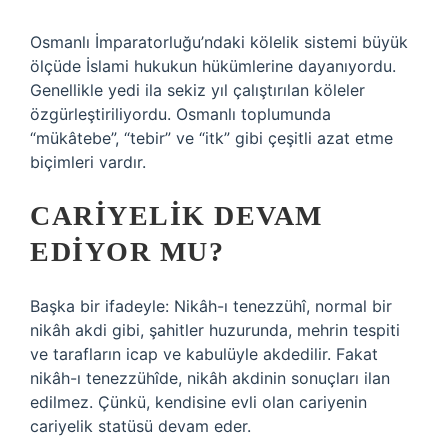
Osmanlı İmparatorluğu’ndaki kölelik sistemi büyük
ölçüde İslami hukukun hükümlerine dayanıyordu.
Genellikle yedi ila sekiz yıl çalıştırılan köleler
özgürleştiriliyordu. Osmanlı toplumunda
“mükâtebe”, “tebir” ve “itk” gibi çeşitli azat etme
biçimleri vardır.
CARIYELIK DEVAM
EDIYOR MU?
Başka bir ifadeyle: Nikâh-ı tenezzühî, normal bir
nikâh akdi gibi, şahitler huzurunda, mehrin tespiti
ve tarafların icap ve kabulüyle akdedilir. Fakat
nikâh-ı tenezzühîde, nikâh akdinin sonuçları ilan
edilmez. Çünkü, kendisine evli olan cariyenin
cariyelik statüsü devam eder.