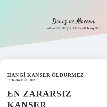
Deniz ve Macera
menüyü
aç
Yat yolculuklarıyla dolu keyifli hikayeler!
Anasayfa
Gizlilik Politikası
Yasal Uyarı
Hakkımızda
HANGI KANSER ÖLDÜRMEZ
Tarih: Aralık 28, 2024
EN ZARARSIZ
KANSER