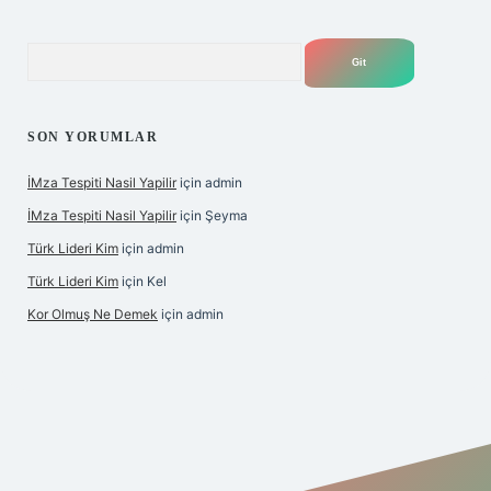
Arama
SON YORUMLAR
İMza Tespiti Nasil Yapilir
için
admin
İMza Tespiti Nasil Yapilir
için
Şeyma
Türk Lideri Kim
için
admin
Türk Lideri Kim
için
Kel
Kor Olmuş Ne Demek
için
admin
ino giriş