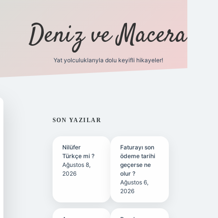
Deniz ve Macera
Yat yolculuklarıyla dolu keyifli hikayeler!
vdcasino gir
SIDEBAR
SON YAZILAR
Nilüfer
Faturayı son
Türkçe mi ?
ödeme tarihi
Ağustos 8,
geçerse ne
2026
olur ?
Ağustos 6,
2026