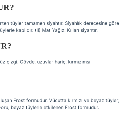
UR?
rten tüyler tamamen siyahtır. Siyahlık derecesine göre
ylerle kaplıdır. (II) Mat Yağız: Kılları siyahtır.
UR?
düz çizgi. Gövde, uzuvlar hariç, kırmızımsı
luşan Frost formudur. Vücutta kırmızı ve beyaz tüyler;
Doru, beyaz tüylerle etkilenen Frost formudur.