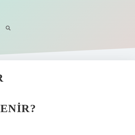
R
DENIR?