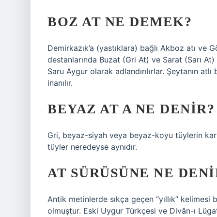
BOZ AT NE DEMEK?
Demirkazık’a (yastıklara) bağlı Akboz atı ve G
destanlarında Buzat (Gri At) ve Sarat (Sarı At)
Saru Aygur olarak adlandırılırlar. Şeytanın atl
inanılır.
BEYAZ AT A NE DENIR?
Gri, beyaz-siyah veya beyaz-koyu tüylerin kar
tüyler neredeyse aynıdır.
AT SÜRÜSÜNE NE DENI
Antik metinlerde sıkça geçen “yıllık” kelimesi 
olmuştur. Eski Uygur Türkçesi ve Divân-ı Lügati