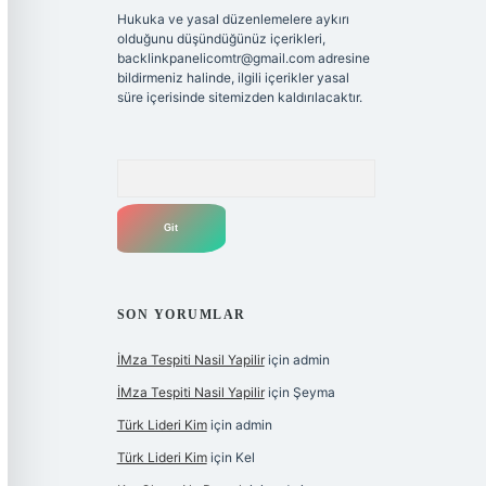
Hukuka ve yasal düzenlemelere aykırı
olduğunu düşündüğünüz içerikleri,
backlinkpanelicomtr@gmail.com
adresine
bildirmeniz halinde, ilgili içerikler yasal
süre içerisinde sitemizden kaldırılacaktır.
Arama
SON YORUMLAR
İMza Tespiti Nasil Yapilir
için
admin
İMza Tespiti Nasil Yapilir
için
Şeyma
Türk Lideri Kim
için
admin
Türk Lideri Kim
için
Kel