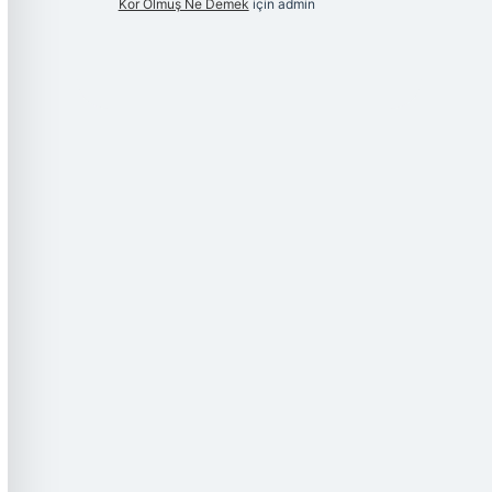
Kor Olmuş Ne Demek
için
admin