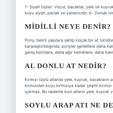
1- Siyah tüyler: Vücut, bacaklar, yele ve kuyrukt
koyu siyah, parlak ve yansıtıcıdır. b- Donuk (ma
MIDILLI NEYE DENIR?
Pony, belirli yapılara sahip küçük bir at türüdür
karşılaştırıldığında, ponyler genellikle daha ka
geniş karınlara, daha ağır kemiklere, daha kalı
AL DONLU AT NEDIR?
Kırmızı tüylü atlarda yele, kuyruk, bacakların 
kırmızıdan koyu kırmızıya kadar çeşitli kırmız
içermez. Bu nedenle kızıl atların yele, kuyruk
SOYLU ARAP ATI NE D