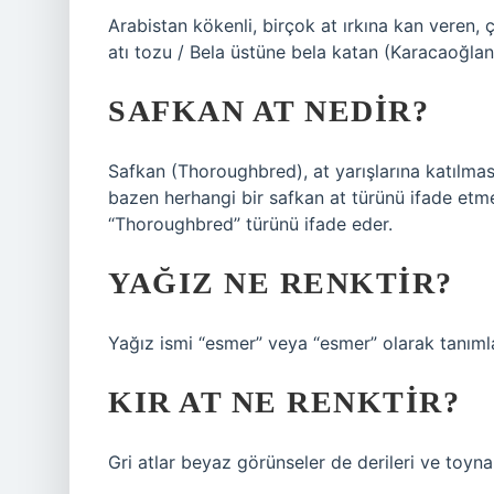
Arabistan kökenli, birçok at ırkına kan veren, ç
atı tozu / Bela üstüne bela katan (Karacaoğlan
SAFKAN AT NEDIR?
Safkan (Thoroughbred), at yarışlarına katılmas
bazen herhangi bir safkan at türünü ifade etme
“Thoroughbred” türünü ifade eder.
YAĞIZ NE RENKTIR?
Yağız ismi “esmer” veya “esmer” olarak tanıml
KIR AT NE RENKTIR?
Gri atlar beyaz görünseler de derileri ve toynak