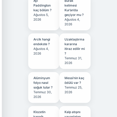
Ayı
Burak
Paddington
kelimesi
kaç bölüm ?
Kur’an’da
Ağustos 5,
geçiyor mu ?
2026
Ağustos 4,
2026
Arclk hangi
Uzaklaştırma
endekste ?
kararına
Ağustos 4,
itiraz edilir mi
2026
?
Temmuz 31,
2026
Alüminyum
Messi’nin kaç
folyo nasıl
ödülü var ?
soğuk tutar ?
Temmuz 25,
Temmuz 30,
2026
2026
Klozetin
Kalp atışını
kapağı
yavaşlatan