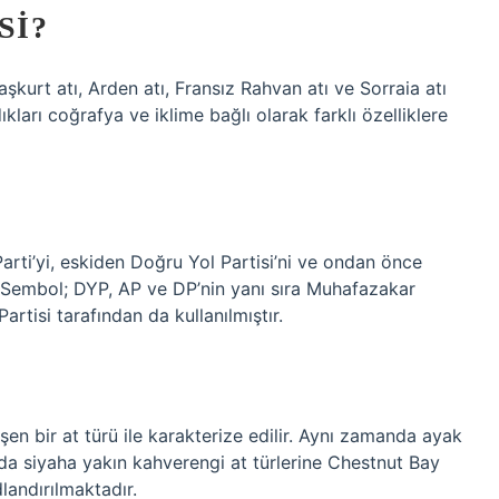
SI?
 Başkurt atı, Arden atı, Fransız Rahvan atı ve Sorraia atı
dıkları coğrafya ve iklime bağlı olarak farklı özelliklere
ti’yi, eskiden Doğru Yol Partisi’ni ve ondan önce
r. Sembol; DYP, AP ve DP’nin yanı sıra Muhafazakar
rtisi tarafından da kullanılmıştır.
şen bir at türü ile karakterize edilir. Aynı zamanda ayak
da siyaha yakın kahverengi at türlerine Chestnut Bay
landırılmaktadır.