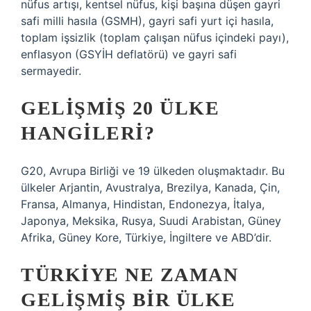
nüfus artışı, kentsel nüfus, kişi başına düşen gayri
safi milli hasıla (GSMH), gayri safi yurt içi hasıla,
toplam işsizlik (toplam çalışan nüfus içindeki payı),
enflasyon (GSYİH deflatörü) ve gayri safi
sermayedir.
GELIŞMIŞ 20 ÜLKE
HANGILERI?
G20, Avrupa Birliği ve 19 ülkeden oluşmaktadır. Bu
ülkeler Arjantin, Avustralya, Brezilya, Kanada, Çin,
Fransa, Almanya, Hindistan, Endonezya, İtalya,
Japonya, Meksika, Rusya, Suudi Arabistan, Güney
Afrika, Güney Kore, Türkiye, İngiltere ve ABD’dir.
TÜRKIYE NE ZAMAN
GELIŞMIŞ BIR ÜLKE