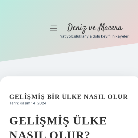
Deniz ve Macera
menüyü
aç
Yat yolculuklarıyla dolu keyifli hikayeler!
Anasayfa
Gizlilik Politikası
Yasal Uyarı
Hakkımızda
GELIŞMIŞ BIR ÜLKE NASIL OLUR
Tarih: Kasım 14, 2024
GELIŞMIŞ ÜLKE
NASIL OLUR?