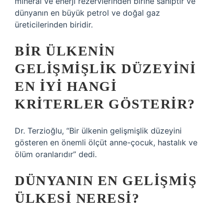
mineral ve enerji rezervlerinden birine sahiptir ve
dünyanın en büyük petrol ve doğal gaz
üreticilerinden biridir.
BIR ÜLKENIN
GELIŞMIŞLIK DÜZEYINI
EN IYI HANGI
KRITERLER GÖSTERIR?
Dr. Terzioğlu, “Bir ülkenin gelişmişlik düzeyini
gösteren en önemli ölçüt anne-çocuk, hastalık ve
ölüm oranlarıdır” dedi.
DÜNYANIN EN GELIŞMIŞ
ÜLKESI NERESI?