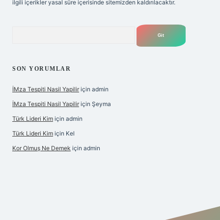
ilgili içerikler yasal süre içerisinde sitemizden kaldırılacaktır.
Arama
SON YORUMLAR
İMza Tespiti Nasil Yapilir
için
admin
İMza Tespiti Nasil Yapilir
için
Şeyma
Türk Lideri Kim
için
admin
Türk Lideri Kim
için
Kel
Kor Olmuş Ne Demek
için
admin
giriş