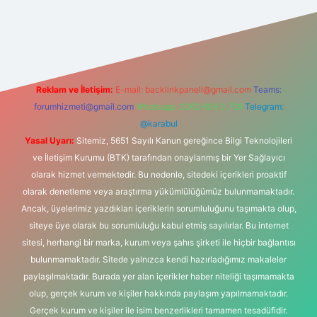
riş
Reklam ve İletişim:
E-mail:
backlinkpaneli@gmail.com
Teams:
forumhizmeti@gmail.com
Whatsapp: 0262 606 0 726
Telegram:
@karabul
Yasal Uyarı:
Sitemiz, 5651 Sayılı Kanun gereğince Bilgi Teknolojileri
ve İletişim Kurumu (BTK) tarafından onaylanmış bir Yer Sağlayıcı
olarak hizmet vermektedir. Bu nedenle, sitedeki içerikleri proaktif
olarak denetleme veya araştırma yükümlülüğümüz bulunmamaktadır.
Ancak, üyelerimiz yazdıkları içeriklerin sorumluluğunu taşımakta olup,
siteye üye olarak bu sorumluluğu kabul etmiş sayılırlar. Bu internet
sitesi, herhangi bir marka, kurum veya şahıs şirketi ile hiçbir bağlantısı
bulunmamaktadır. Sitede yalnızca kendi hazırladığımız makaleler
paylaşılmaktadır. Burada yer alan içerikler haber niteliği taşımamakta
olup, gerçek kurum ve kişiler hakkında paylaşım yapılmamaktadır.
Gerçek kurum ve kişiler ile isim benzerlikleri tamamen tesadüfidir.