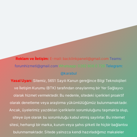
iriş
Reklam ve İletişim:
E-mail:
backlinkpaneli@gmail.com
Teams:
forumhizmeti@gmail.com
Whatsapp: 0262 606 0 726
Telegram:
@karabul
Yasal Uyarı:
Sitemiz, 5651 Sayılı Kanun gereğince Bilgi Teknolojileri
ve İletişim Kurumu (BTK) tarafından onaylanmış bir Yer Sağlayıcı
olarak hizmet vermektedir. Bu nedenle, sitedeki içerikleri proaktif
olarak denetleme veya araştırma yükümlülüğümüz bulunmamaktadır.
Ancak, üyelerimiz yazdıkları içeriklerin sorumluluğunu taşımakta olup,
siteye üye olarak bu sorumluluğu kabul etmiş sayılırlar. Bu internet
sitesi, herhangi bir marka, kurum veya şahıs şirketi ile hiçbir bağlantısı
bulunmamaktadır. Sitede yalnızca kendi hazırladığımız makaleler