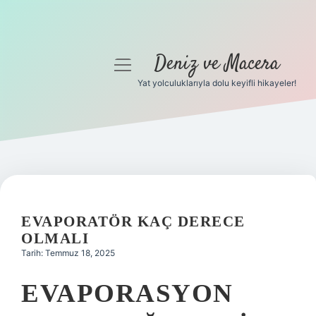
Deniz ve Macera
menüyü
aç
Yat yolculuklarıyla dolu keyifli hikayeler!
Anasayfa
Gizlilik Politikası
Yasal Uyarı
Hakkımızda
EVAPORATÖR KAÇ DERECE
OLMALI
Tarih: Temmuz 18, 2025
EVAPORASYON