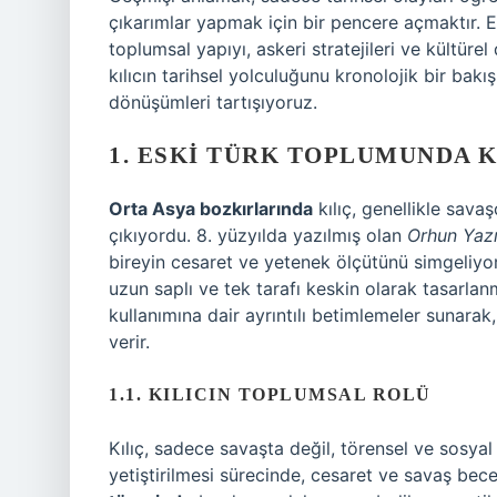
çıkarımlar yapmak için bir pencere açmaktır. Es
toplumsal yapıyı, askeri stratejileri ve kültüre
kılıcın tarihsel yolculuğunu kronolojik bir bakış
dönüşümleri tartışıyoruz.
1. ESKI TÜRK TOPLUMUNDA K
Orta Asya bozkırlarında
kılıç, genellikle sava
çıkıyordu. 8. yüzyılda yazılmış olan
Orhun Yazı
bireyin cesaret ve yetenek ölçütünü simgeliyo
uzun saplı ve tek tarafı keskin olarak tasarlanm
kullanımına dair ayrıntılı betimlemeler sunara
verir.
1.1. KILICIN TOPLUMSAL ROLÜ
Kılıç, sadece savaşta değil, törensel ve sosy
yetiştirilmesi sürecinde, cesaret ve savaş beceri