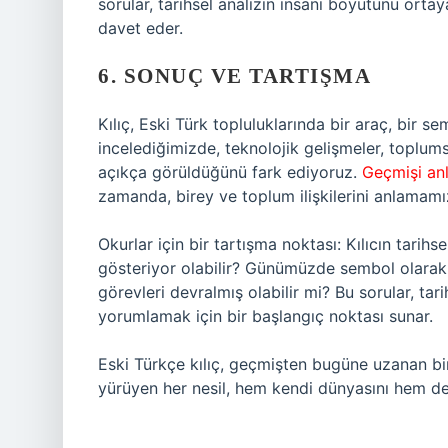
sorular, tarihsel analizin insani boyutunu or
davet eder.
6. SONUÇ VE TARTIŞMA
Kılıç, Eski Türk topluluklarında bir araç, bir s
incelediğimizde, teknolojik gelişmeler, toplums
açıkça görüldüğünü fark ediyoruz.
Geçmişi an
zamanda, birey ve toplum ilişkilerini anlamamız 
Okurlar için bir tartışma noktası: Kılıcın tarihs
gösteriyor olabilir? Günümüzde sembol olarak i
görevleri devralmış olabilir mi? Bu sorular, 
yorumlamak için bir başlangıç noktası sunar.
Eski Türkçe kılıç, geçmişten bugüne uzanan bi
yürüyen her nesil, hem kendi dünyasını hem de 