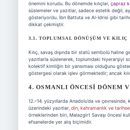
önemini korudu. Bu dönemde kılıçlar,
çapraz k
süslemeler ve yazıtlar, sadece estetik değil, a
gösteriyordu. İbn Battuta ve Al-Idrisi gibi tarih
dikkat çekmiştir.
3.1. TOPLUMSAL DÖNÜŞÜM VE KILIÇ
Kılıç, savaş dışında bir statü sembolü haline geld
yazıtlarla süslenerek, toplumdaki hiyerarşiyi 
kolektif kimliğin bir yansıması olduğunu göster
göstergesi olarak işlev görmektedir; ancak kıl
4. OSMANLI ÖNCESI DÖNEM V
12.–14. yüzyıllarda Anadolu’da ve çevresinde, kılı
üzerindeki yazıtlar,
din, kahramanlık ve tarihsel
örneklerinden biri, Malazgirt Savaşı öncesi kulla
efsanelerde yer alış biçimidir.