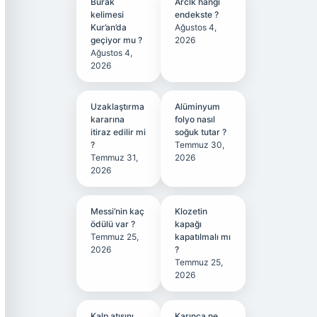
Burak
Arclk hangi
kelimesi
endekste ?
Kur’an’da
Ağustos 4,
geçiyor mu ?
2026
Ağustos 4,
2026
Uzaklaştırma
Alüminyum
kararına
folyo nasıl
itiraz edilir mi
soğuk tutar ?
?
Temmuz 30,
Temmuz 31,
2026
2026
Messi’nin kaç
Klozetin
ödülü var ?
kapağı
Temmuz 25,
kapatılmalı mı
2026
?
Temmuz 25,
2026
Kalp atışını
Karınca ne