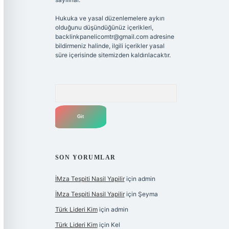
Hukuka ve yasal düzenlemelere aykırı
olduğunu düşündüğünüz içerikleri,
backlinkpanelicomtr@gmail.com
adresine
bildirmeniz halinde, ilgili içerikler yasal
süre içerisinde sitemizden kaldırılacaktır.
Arama
SON YORUMLAR
İMza Tespiti Nasil Yapilir
için
admin
İMza Tespiti Nasil Yapilir
için
Şeyma
Türk Lideri Kim
için
admin
Türk Lideri Kim
için
Kel