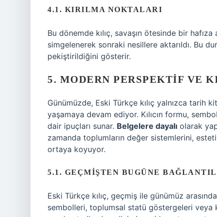
4.1. KIRILMA NOKTALARI
Bu dönemde kılıç, savaşın ötesinde bir hafıza ara
simgelenerek sonraki nesillere aktarıldı. Bu dur
pekiştirildiğini gösterir.
5. MODERN PERSPEKTIF VE K
Günümüzde, Eski Türkçe kılıç yalnızca tarih ki
yaşamaya devam ediyor. Kılıcın formu, semboli
dair ipuçları sunar.
Belgelere dayalı
olarak yapı
zamanda toplumların değer sistemlerini, estetik 
ortaya koyuyor.
5.1. GEÇMIŞTEN BUGÜNE BAĞLANTI
Eski Türkçe kılıç, geçmiş ile günümüz arasınd
sembolleri, toplumsal statü göstergeleri veya k