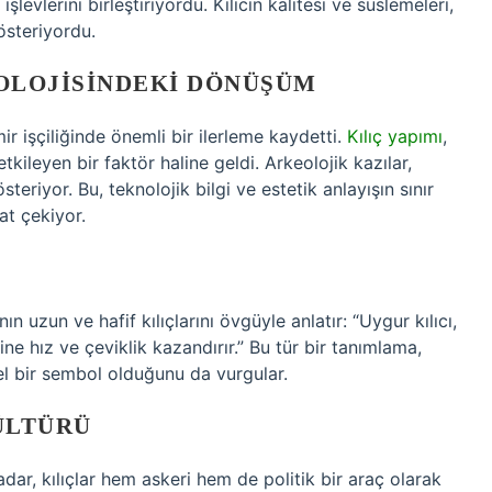
levlerini birleştiriyordu. Kılıcın kalitesi ve süslemeleri,
österiyordu.
NOLOJISINDEKI DÖNÜŞÜM
ir işçiliğinde önemli bir ilerleme kaydetti.
Kılıç yapımı
,
tkileyen bir faktör haline geldi. Arkeolojik kazılar,
österiyor. Bu, teknolojik bilgi ve estetik anlayışın sınır
at çekiyor.
 uzun ve hafif kılıçlarını övgüyle anlatır: “Uygur kılıcı,
bine hız ve çeviklik kazandırır.” Bu tür bir tanımlama,
rel bir sembol olduğunu da vurgular.
ÜLTÜRÜ
adar, kılıçlar hem askeri hem de politik bir araç olarak