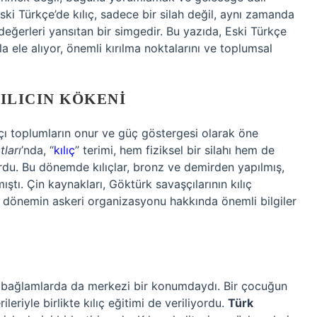
ki Türkçe’de kılıç, sadece bir silah değil, aynı zamanda
l değerleri yansıtan bir simgedir. Bu yazıda, Eski Türkçe
la ele alıyor, önemli kırılma noktalarını ve toplumsal
ILICIN KÖKENI
şçı toplumların onur ve güç göstergesi olarak öne
tları
’nda, “
kılıç
” terimi, hem fiziksel bir silahı hem de
rdu. Bu dönemde kılıçlar, bronz ve demirden yapılmış,
ıştı. Çin kaynakları, Göktürk savaşçılarının kılıç
k, dönemin askeri organizasyonu hakkında önemli bilgiler
al bağlamlarda da merkezi bir konumdaydı. Bir çocuğun
leriyle birlikte kılıç eğitimi de veriliyordu.
Türk