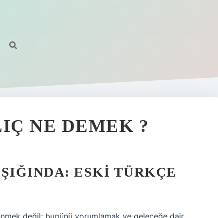
LIÇ NE DEMEK ?
ŞIĞINDA: ESKI TÜRKÇE
renmek değil; bugünü yorumlamak ve geleceğe dair