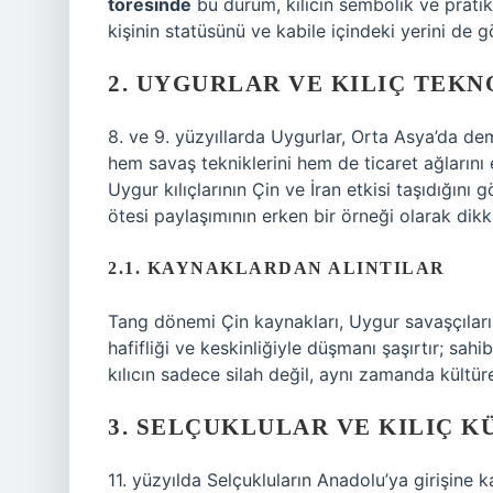
töresinde
bu durum, kılıcın sembolik ve pratik iş
kişinin statüsünü ve kabile içindeki yerini de g
2. UYGURLAR VE KILIÇ TEK
8. ve 9. yüzyıllarda Uygurlar, Orta Asya’da dem
hem savaş tekniklerini hem de ticaret ağlarını e
Uygur kılıçlarının Çin ve İran etkisi taşıdığını g
ötesi paylaşımının erken bir örneği olarak dikk
2.1. KAYNAKLARDAN ALINTILAR
Tang dönemi Çin kaynakları, Uygur savaşçılarının
hafifliği ve keskinliğiyle düşmanı şaşırtır; sahi
kılıcın sadece silah değil, aynı zamanda kültü
3. SELÇUKLULAR VE KILIÇ K
11. yüzyılda Selçukluların Anadolu’ya girişine k