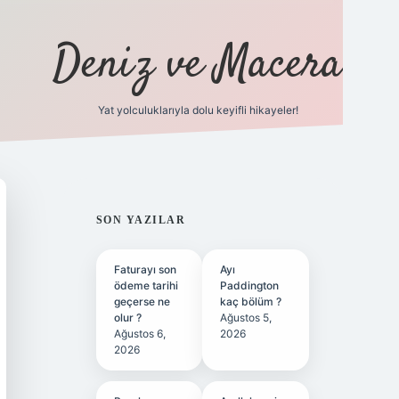
Deniz ve Macera
Yat yolculuklarıyla dolu keyifli hikayeler!
vdcasino gir
SIDEBAR
SON YAZILAR
Faturayı son
Ayı
ödeme tarihi
Paddington
geçerse ne
kaç bölüm ?
olur ?
Ağustos 5,
Ağustos 6,
2026
2026