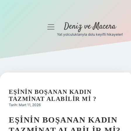
Deniz ve Macera
menüyü
aç
Yat yolculuklarıyla dolu keyifli hikayeler!
Anasayfa
Gizlilik Politikası
Yasal Uyarı
Hakkımızda
EŞININ BOŞANAN KADIN
TAZMINAT ALABILIR MI ?
Tarih: Mart 11, 2026
EŞININ BOŞANAN KADIN
TAZMINAT ALABILIR MI?