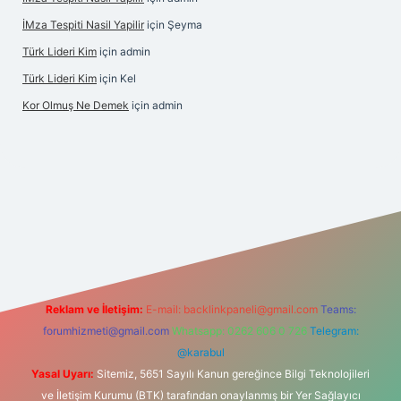
İMza Tespiti Nasil Yapilir
için
Şeyma
Türk Lideri Kim
için
admin
Türk Lideri Kim
için
Kel
Kor Olmuş Ne Demek
için
admin
o giriş
Reklam ve İletişim:
E-mail:
backlinkpaneli@gmail.com
Teams:
forumhizmeti@gmail.com
Whatsapp: 0262 606 0 726
Telegram:
@karabul
Yasal Uyarı:
Sitemiz, 5651 Sayılı Kanun gereğince Bilgi Teknolojileri
ve İletişim Kurumu (BTK) tarafından onaylanmış bir Yer Sağlayıcı