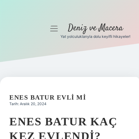
Deniz ve Macera
menüyü
aç
Yat yolculuklarıyla dolu keyifli hikayeler!
Anasayfa
Gizlilik Politikası
Yasal Uyarı
Hakkımızda
ENES BATUR EVLI MI
Tarih: Aralık 20, 2024
ENES BATUR KAÇ
KEZ EVLENDI?