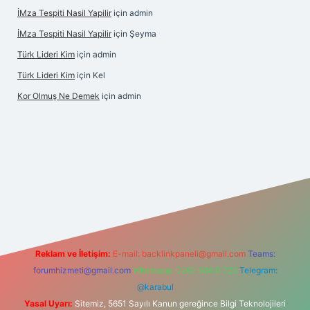
İMza Tespiti Nasil Yapilir
için
admin
İMza Tespiti Nasil Yapilir
için
Şeyma
Türk Lideri Kim
için
admin
Türk Lideri Kim
için
Kel
Kor Olmuş Ne Demek
için
admin
o giriş
Reklam ve İletişim:
E-mail:
backlinkpaneli@gmail.com
Teams:
forumhizmeti@gmail.com
Whatsapp: 0262 606 0 726
Telegram:
@karabul
Yasal Uyarı:
Sitemiz, 5651 Sayılı Kanun gereğince Bilgi Teknolojileri