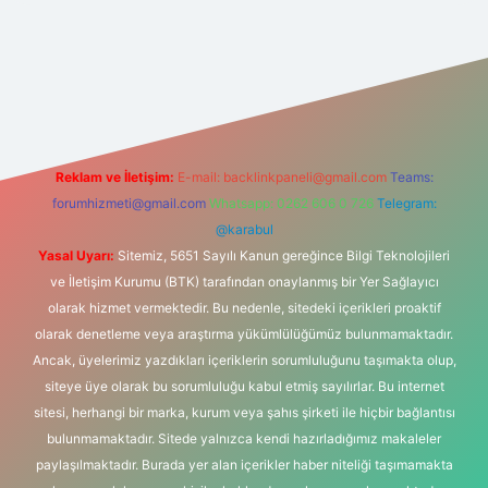
riş
Reklam ve İletişim:
E-mail:
backlinkpaneli@gmail.com
Teams:
forumhizmeti@gmail.com
Whatsapp: 0262 606 0 726
Telegram:
@karabul
Yasal Uyarı:
Sitemiz, 5651 Sayılı Kanun gereğince Bilgi Teknolojileri
ve İletişim Kurumu (BTK) tarafından onaylanmış bir Yer Sağlayıcı
olarak hizmet vermektedir. Bu nedenle, sitedeki içerikleri proaktif
olarak denetleme veya araştırma yükümlülüğümüz bulunmamaktadır.
Ancak, üyelerimiz yazdıkları içeriklerin sorumluluğunu taşımakta olup,
siteye üye olarak bu sorumluluğu kabul etmiş sayılırlar. Bu internet
sitesi, herhangi bir marka, kurum veya şahıs şirketi ile hiçbir bağlantısı
bulunmamaktadır. Sitede yalnızca kendi hazırladığımız makaleler
paylaşılmaktadır. Burada yer alan içerikler haber niteliği taşımamakta