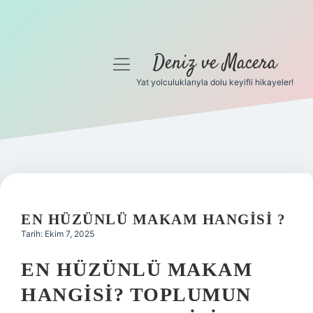
Deniz ve Macera
menüyü
aç
Yat yolculuklarıyla dolu keyifli hikayeler!
Anasayfa
Gizlilik Politikası
Yasal Uyarı
Hakkımızda
EN HÜZÜNLÜ MAKAM HANGISI ?
Tarih: Ekim 7, 2025
EN HÜZÜNLÜ MAKAM
HANGISI? TOPLUMUN