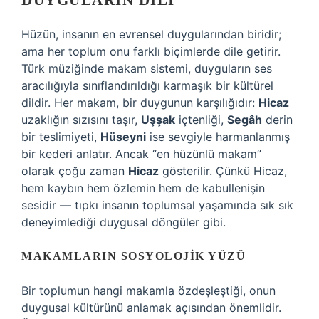
DUYGULARIN DILI
Hüzün, insanın en evrensel duygularından biridir;
ama her toplum onu farklı biçimlerde dile getirir.
Türk müziğinde makam sistemi, duyguların ses
aracılığıyla sınıflandırıldığı karmaşık bir kültürel
dildir. Her makam, bir duygunun karşılığıdır:
Hicaz
uzaklığın sızısını taşır,
Uşşak
içtenliği,
Segâh
derin
bir teslimiyeti,
Hüseyni
ise sevgiyle harmanlanmış
bir kederi anlatır. Ancak “en hüzünlü makam”
olarak çoğu zaman
Hicaz
gösterilir. Çünkü Hicaz,
hem kaybın hem özlemin hem de kabullenişin
sesidir — tıpkı insanın toplumsal yaşamında sık sık
deneyimlediği duygusal döngüler gibi.
MAKAMLARIN SOSYOLOJIK YÜZÜ
Bir toplumun hangi makamla özdeşleştiği, onun
duygusal kültürünü anlamak açısından önemlidir.