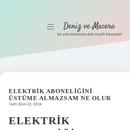
Deniz ve Macera
menüyü
aç
Yat yolculuklarıyla dolu keyifli hikayeler!
Anasayfa
Gizlilik Politikası
Yasal Uyarı
Hakkımızda
ELEKTRIK ABONELIĞINI
ÜSTÜME ALMAZSAM NE OLUR
Tarih: Ekim 22, 2024
ELEKTRIK