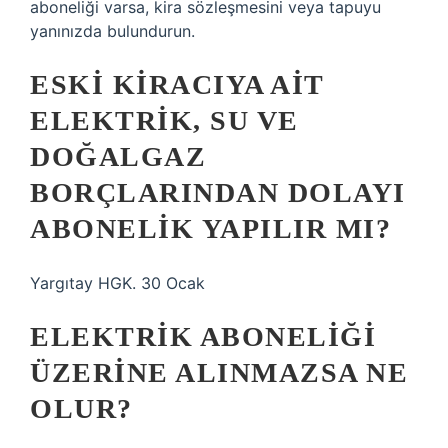
aboneliği varsa, kira sözleşmesini veya tapuyu
yanınızda bulundurun.
ESKI KIRACIYA AIT
ELEKTRIK, SU VE
DOĞALGAZ
BORÇLARINDAN DOLAYI
ABONELIK YAPILIR MI?
Yargıtay HGK. 30 Ocak
ELEKTRIK ABONELIĞI
ÜZERINE ALINMAZSA NE
OLUR?