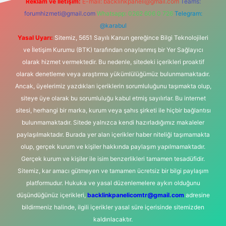
Reklam ve İletişim:
E-mail:
backlinkpaneli@gmail.com
Teams:
forumhizmeti@gmail.com
Whatsapp: 0262 606 0 726
Telegram:
@karabul
Yasal Uyarı:
Sitemiz, 5651 Sayılı Kanun gereğince Bilgi Teknolojileri
ve İletişim Kurumu (BTK) tarafından onaylanmış bir Yer Sağlayıcı
olarak hizmet vermektedir. Bu nedenle, sitedeki içerikleri proaktif
olarak denetleme veya araştırma yükümlülüğümüz bulunmamaktadır.
Ancak, üyelerimiz yazdıkları içeriklerin sorumluluğunu taşımakta olup,
siteye üye olarak bu sorumluluğu kabul etmiş sayılırlar. Bu internet
sitesi, herhangi bir marka, kurum veya şahıs şirketi ile hiçbir bağlantısı
bulunmamaktadır. Sitede yalnızca kendi hazırladığımız makaleler
paylaşılmaktadır. Burada yer alan içerikler haber niteliği taşımamakta
olup, gerçek kurum ve kişiler hakkında paylaşım yapılmamaktadır.
Gerçek kurum ve kişiler ile isim benzerlikleri tamamen tesadüfidir.
Sitemiz, kar amacı gütmeyen ve tamamen ücretsiz bir bilgi paylaşım
platformudur. Hukuka ve yasal düzenlemelere aykırı olduğunu
düşündüğünüz içerikleri,
backlinkpanelicomtr@gmail.com
adresine
bildirmeniz halinde, ilgili içerikler yasal süre içerisinde sitemizden
kaldırılacaktır.