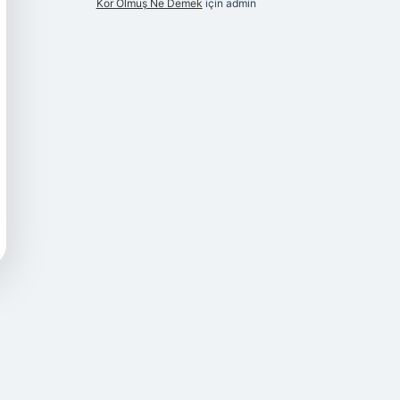
Kor Olmuş Ne Demek
için
admin