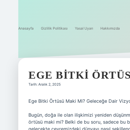
Anasayfa
Gizlilik Politikası
Yasal Uyarı
Hakkımızda
EGE BITKI ÖRTÜS
Tarih: Aralık 2, 2025
Ege Bitki Örtüsü Maki Mi? Geleceğe Dair Vizyo
Bugün, doğa ile olan ilişkimizi yeniden düşün
örtüsü maki mi? Belki de bu soru, sadece bu böl
gelecekte çevremizdeki dünyayı nasıl şekillendi