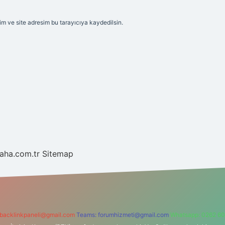
m ve site adresim bu tarayıcıya kaydedilsin.
laha.com.tr
Sitemap
backlinkpaneli@gmail.com
Teams:
forumhizmeti@gmail.com
Whatsapp: 0262 60