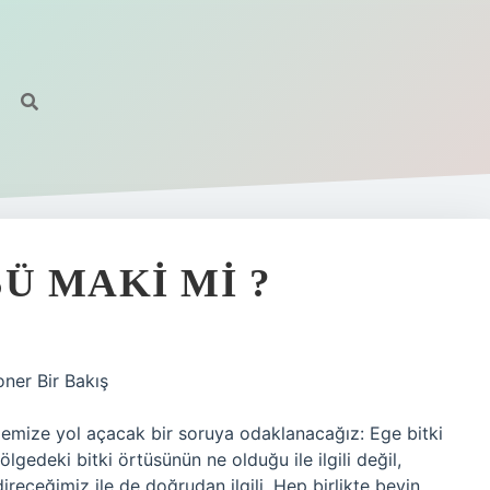
Ü MAKI MI ?
ner Bir Bakış
memize yol açacak bir soruya odaklanacağız: Ege bitki
gedeki bitki örtüsünün ne olduğu ile ilgili değil,
receğimiz ile de doğrudan ilgili. Hep birlikte beyin