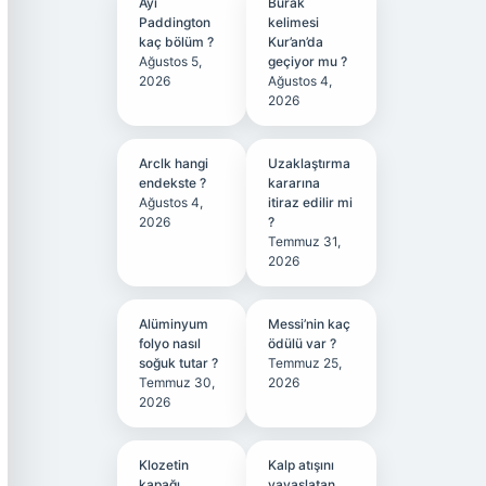
Ayı
Burak
Paddington
kelimesi
kaç bölüm ?
Kur’an’da
Ağustos 5,
geçiyor mu ?
2026
Ağustos 4,
2026
Arclk hangi
Uzaklaştırma
endekste ?
kararına
Ağustos 4,
itiraz edilir mi
2026
?
Temmuz 31,
2026
Alüminyum
Messi’nin kaç
folyo nasıl
ödülü var ?
soğuk tutar ?
Temmuz 25,
Temmuz 30,
2026
2026
Klozetin
Kalp atışını
kapağı
yavaşlatan