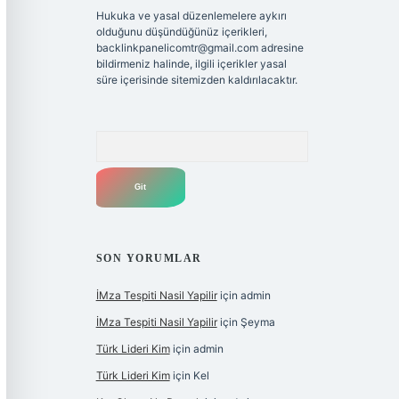
Hukuka ve yasal düzenlemelere aykırı
olduğunu düşündüğünüz içerikleri,
backlinkpanelicomtr@gmail.com
adresine
bildirmeniz halinde, ilgili içerikler yasal
süre içerisinde sitemizden kaldırılacaktır.
Arama
SON YORUMLAR
İMza Tespiti Nasil Yapilir
için
admin
İMza Tespiti Nasil Yapilir
için
Şeyma
Türk Lideri Kim
için
admin
Türk Lideri Kim
için
Kel