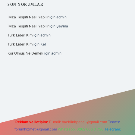
SON YORUMLAR
İMza Tespiti Nasil Yapilir
için
admin
İMza Tespiti Nasil Yapilir
için
Şeyma
Türk Lideri Kim
için
admin
Türk Lideri Kim
için
Kel
Kor Olmuş Ne Demek
için
admin
sino giriş
Reklam ve İletişim:
E-mail:
backlinkpaneli@gmail.com
Teams:
forumhizmeti@gmail.com
Whatsapp: 0262 606 0 726
Telegram: