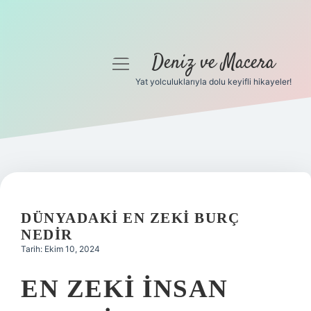
Deniz ve Macera
menüyü
aç
Yat yolculuklarıyla dolu keyifli hikayeler!
Anasayfa
Gizlilik Politikası
Yasal Uyarı
Hakkımızda
DÜNYADAKI EN ZEKI BURÇ
NEDIR
Tarih: Ekim 10, 2024
EN ZEKI INSAN