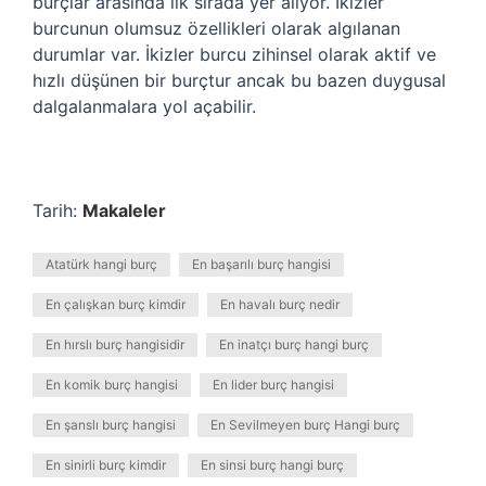
burçlar arasında ilk sırada yer alıyor. İkizler
burcunun olumsuz özellikleri olarak algılanan
durumlar var. İkizler burcu zihinsel olarak aktif ve
hızlı düşünen bir burçtur ancak bu bazen duygusal
dalgalanmalara yol açabilir.
Tarih:
Makaleler
Atatürk hangi burç
En başarılı burç hangisi
En çalışkan burç kimdir
En havalı burç nedir
En hırslı burç hangisidir
En inatçı burç hangi burç
En komik burç hangisi
En lider burç hangisi
En şanslı burç hangisi
En Sevilmeyen burç Hangi burç
En sinirli burç kimdir
En sinsi burç hangi burç