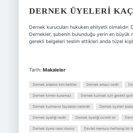
DERNEK ÜYELERI KAÇ
Dernek kurucuları hukuken ehliyetli olmalıdır. 
Dernekler, şubenin bulunduğu yerin en büyük mül
gerekli belgeleri teslim ettikleri anda tüzel kişil
Tarih:
Makaleler
Dernek aidatını kim belirler
Dernek amacı nedir
De
Dernek kimler kuramaz
Dernek kurmak için gerekli şartl
Dernek kurmanın faydaları nelerdir
Dernek üyeleri aida
Dernek üyeliği nedir
Dernek üyeliği ücretli mi
Dern
Dernek üyesi nasıl olunur
Devlet memuru herhangi bir de