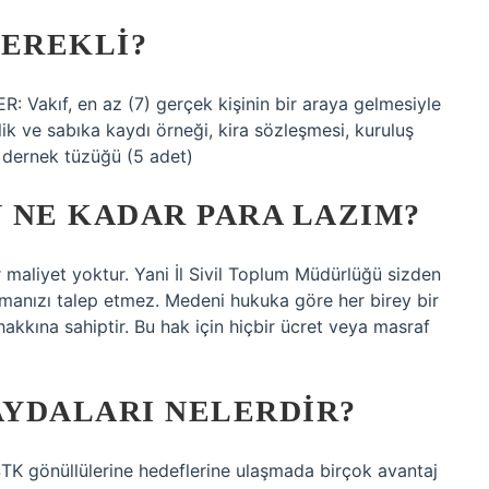
GEREKLI?
kıf, en az (7) gerçek kişinin bir araya gelmesiyle
lik ve sabıka kaydı örneği, kira sözleşmesi, kuruluş
ı, dernek tüzüğü (5 adet)
 NE KADAR PARA LAZIM?
r maliyet yoktur. Yani İl Sivil Toplum Müdürlüğü sizden
manızı talep etmez. Medeni hukuka göre her birey bir
kkına sahiptir. Bu hak için hiçbir ücret veya masraf
YDALARI NELERDIR?
STK gönüllülerine hedeflerine ulaşmada birçok avantaj