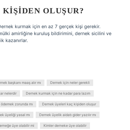
 KIŞIDEN OLUŞUR?
Dernek kurmak için en az 7 gerçek kişi gerekir.
ki amirliğine kuruluş bildirimini, dernek sicilini ve
ik kazanırlar.
rnek başkanı maaş alır mı
Dernek için neler gerekli
ar nelerdir
Dernek kurmak için ne kadar para lazım
t ödemek zorunda mı
Dernek üyeleri kaç kişiden oluşur
ek üyeliği yasal mı
Dernek üyelik aidatı gider yazılır mı
rneğe üye olabilir mi
Kimler derneke üye olabilir