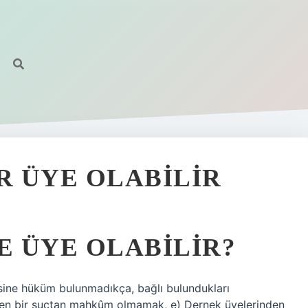
 ÜYE OLABILIR
 ÜYE OLABILIR?
sine hüküm bulunmadıkça, bağlı bulundukları
tiren bir suçtan mahkûm olmamak, e) Dernek üyelerinden