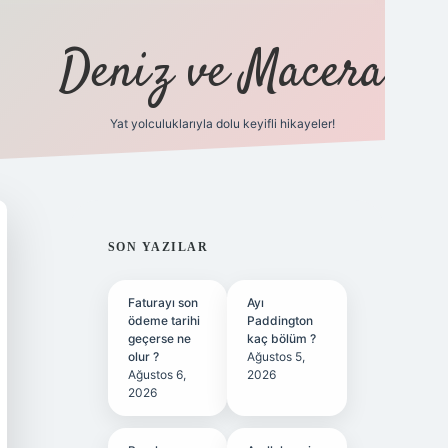
Deniz ve Macera
Yat yolculuklarıyla dolu keyifli hikayeler!
vdcasino gi
SIDEBAR
SON YAZILAR
Faturayı son
Ayı
ödeme tarihi
Paddington
geçerse ne
kaç bölüm ?
olur ?
Ağustos 5,
Ağustos 6,
2026
2026