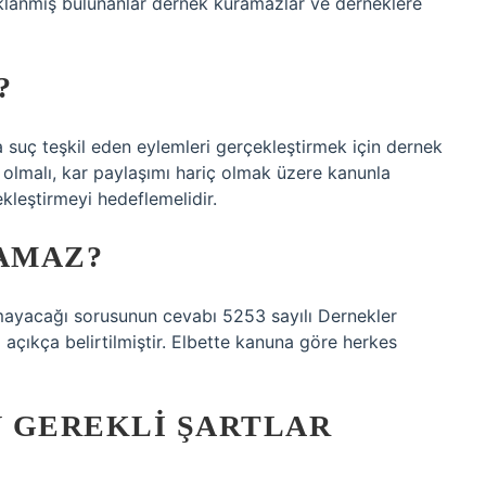
lanmış bulunanlar dernek kuramazlar ve derneklere
?
suç teşkil eden eylemleri gerçekleştirmek için dernek
i olmalı, kar paylaşımı hariç olmak üzere kanunla
kleştirmeyi hedeflemelidir.
AMAZ?
amayacağı sorusunun cevabı 5253 sayılı Dernekler
açıkça belirtilmiştir. Elbette kanuna göre herkes
 GEREKLI ŞARTLAR