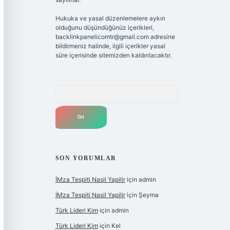
Hukuka ve yasal düzenlemelere aykırı
olduğunu düşündüğünüz içerikleri,
backlinkpanelicomtr@gmail.com
adresine
bildirmeniz halinde, ilgili içerikler yasal
süre içerisinde sitemizden kaldırılacaktır.
Arama
SON YORUMLAR
İMza Tespiti Nasil Yapilir
için
admin
İMza Tespiti Nasil Yapilir
için
Şeyma
Türk Lideri Kim
için
admin
Türk Lideri Kim
için
Kel