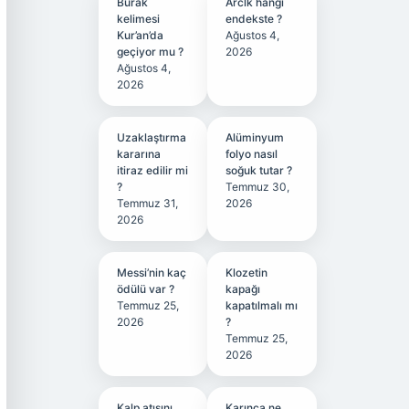
Burak
Arclk hangi
kelimesi
endekste ?
Kur’an’da
Ağustos 4,
geçiyor mu ?
2026
Ağustos 4,
2026
Uzaklaştırma
Alüminyum
kararına
folyo nasıl
itiraz edilir mi
soğuk tutar ?
?
Temmuz 30,
Temmuz 31,
2026
2026
Messi’nin kaç
Klozetin
ödülü var ?
kapağı
Temmuz 25,
kapatılmalı mı
2026
?
Temmuz 25,
2026
Kalp atışını
Karınca ne