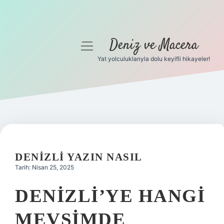
Deniz ve Macera
menüyü
aç
Yat yolculuklarıyla dolu keyifli hikayeler!
Anasayfa
Gizlilik Politikası
Yasal Uyarı
Hakkımızda
DENIZLI YAZIN NASIL
Tarih: Nisan 25, 2025
DENIZLI’YE HANGI
MEVSIMDE