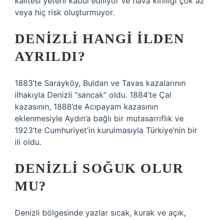
kalitesi yeterli kabul ediliyor ve hava kirliliği çok az
veya hiç risk oluşturmuyor.
DENIZLI HANGI ILDEN
AYRILDI?
1883’te Sarayköy, Buldan ve Tavas kazalarının
ilhakıyla Denizli “sancak” oldu. 1884’te Çal
kazasının, 1888’de Acıpayam kazasının
eklenmesiyle Aydın’a bağlı bir mutasarrıflık ve
1923’te Cumhuriyet’in kurulmasıyla Türkiye’nin bir
ili oldu.
DENIZLI SOĞUK OLUR
MU?
Denizli bölgesinde yazlar sıcak, kurak ve açık,