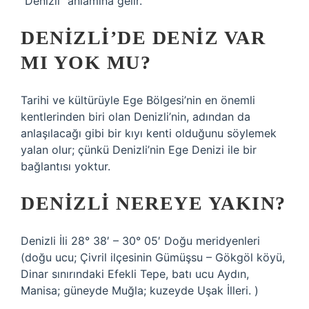
“Denizli” anlamına gelir.
DENIZLI’DE DENIZ VAR
MI YOK MU?
Tarihi ve kültürüyle Ege Bölgesi’nin en önemli
kentlerinden biri olan Denizli’nin, adından da
anlaşılacağı gibi bir kıyı kenti olduğunu söylemek
yalan olur; çünkü Denizli’nin Ege Denizi ile bir
bağlantısı yoktur.
DENIZLI NEREYE YAKIN?
Denizli İli 28° 38′ – 30° 05′ Doğu meridyenleri
(doğu ucu; Çivril ilçesinin Gümüşsu – Gökgöl köyü,
Dinar sınırındaki Efekli Tepe, batı ucu Aydın,
Manisa; güneyde Muğla; kuzeyde Uşak İlleri. )