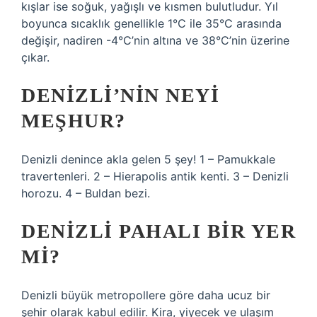
kışlar ise soğuk, yağışlı ve kısmen bulutludur. Yıl
boyunca sıcaklık genellikle 1°C ile 35°C arasında
değişir, nadiren -4°C’nin altına ve 38°C’nin üzerine
çıkar.
DENIZLI’NIN NEYI
MEŞHUR?
Denizli denince akla gelen 5 şey! 1 – Pamukkale
travertenleri. 2 – Hierapolis antik kenti. 3 – Denizli
horozu. 4 – Buldan bezi.
DENIZLI PAHALI BIR YER
MI?
Denizli büyük metropollere göre daha ucuz bir
şehir olarak kabul edilir. Kira, yiyecek ve ulaşım