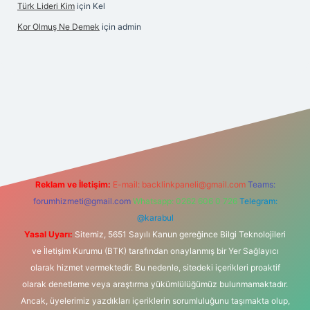
Türk Lideri Kim
için
Kel
Kor Olmuş Ne Demek
için
admin
 giriş
Reklam ve İletişim:
E-mail:
backlinkpaneli@gmail.com
Teams:
forumhizmeti@gmail.com
Whatsapp: 0262 606 0 726
Telegram:
@karabul
Yasal Uyarı:
Sitemiz, 5651 Sayılı Kanun gereğince Bilgi Teknolojileri
ve İletişim Kurumu (BTK) tarafından onaylanmış bir Yer Sağlayıcı
olarak hizmet vermektedir. Bu nedenle, sitedeki içerikleri proaktif
olarak denetleme veya araştırma yükümlülüğümüz bulunmamaktadır.
Ancak, üyelerimiz yazdıkları içeriklerin sorumluluğunu taşımakta olup,