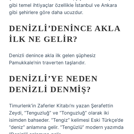
gibi temel ihtiyaçlar özellikle İstanbul ve Ankara
gibi şehirlere göre daha ucuzdur.
DENIZLI’DENINCE AKLA
ILK NE GELIR?
Denizli denince akla ilk gelen şüphesiz
Pamukkale’nin traverten taşlarıdır.
DENIZLI’YE NEDEN
DENIZLI DENMIŞ?
Timurlenk’in Zaferler Kitabı’nı yazan Şerafettin
Zeydi, “Tenguzluğ” ve “Tonguzluğ” olarak iki
isimden bahseder. “Tengiz” kelimesi Eski Türkçe’de
“deniz” anlamına gelir. “Tengüzlü” modern yazımda