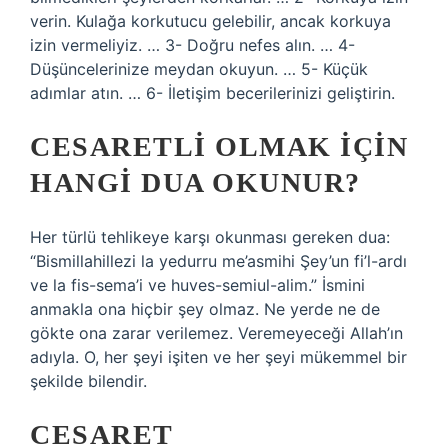
verin. Kulağa korkutucu gelebilir, ancak korkuya
izin vermeliyiz. … 3- Doğru nefes alın. … 4-
Düşüncelerinize meydan okuyun. … 5- Küçük
adımlar atın. … 6- İletişim becerilerinizi geliştirin.
CESARETLI OLMAK IÇIN
HANGI DUA OKUNUR?
Her türlü tehlikeye karşı okunması gereken dua:
“Bismillahillezi la yedurru me’asmihi Şey’un fi’l-ardı
ve la fis-sema’i ve huves-semiul-alim.” İsmini
anmakla ona hiçbir şey olmaz. Ne yerde ne de
gökte ona zarar verilemez. Veremeyeceği Allah’ın
adıyla. O, her şeyi işiten ve her şeyi mükemmel bir
şekilde bilendir.
CESARET