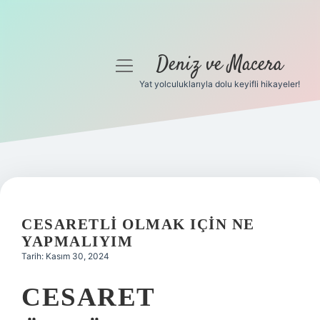
Deniz ve Macera
menüyü
aç
Yat yolculuklarıyla dolu keyifli hikayeler!
Anasayfa
Gizlilik Politikası
Yasal Uyarı
Hakkımızda
CESARETLI OLMAK IÇIN NE
YAPMALIYIM
Tarih: Kasım 30, 2024
CESARET