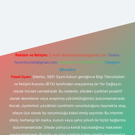
riş
Reklam ve İletişim:
E-mail:
backlinkpaneli@gmail.com
Teams:
forumhizmeti@gmail.com
Whatsapp: 0262 606 0 726
Telegram:
@karabul
Yasal Uyarı:
Sitemiz, 5651 Sayılı Kanun gereğince Bilgi Teknolojileri
ve İletişim Kurumu (BTK) tarafından onaylanmış bir Yer Sağlayıcı
olarak hizmet vermektedir. Bu nedenle, sitedeki içerikleri proaktif
olarak denetleme veya araştırma yükümlülüğümüz bulunmamaktadır.
Ancak, üyelerimiz yazdıkları içeriklerin sorumluluğunu taşımakta olup,
siteye üye olarak bu sorumluluğu kabul etmiş sayılırlar. Bu internet
sitesi, herhangi bir marka, kurum veya şahıs şirketi ile hiçbir bağlantısı
bulunmamaktadır. Sitede yalnızca kendi hazırladığımız makaleler
paylaşılmaktadır. Burada yer alan içerikler haber niteliği taşımamakta