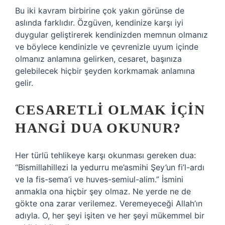
Bu iki kavram birbirine çok yakın görünse de
aslında farklıdır. Özgüven, kendinize karşı iyi
duygular geliştirerek kendinizden memnun olmanız
ve böylece kendinizle ve çevrenizle uyum içinde
olmanız anlamına gelirken, cesaret, başınıza
gelebilecek hiçbir şeyden korkmamak anlamına
gelir.
CESARETLI OLMAK IÇIN
HANGI DUA OKUNUR?
Her türlü tehlikeye karşı okunması gereken dua:
“Bismillahillezi la yedurru me’asmihi Şey’un fi’l-ardı
ve la fis-sema’i ve huves-semiul-alim.” İsmini
anmakla ona hiçbir şey olmaz. Ne yerde ne de
gökte ona zarar verilemez. Veremeyeceği Allah’ın
adıyla. O, her şeyi işiten ve her şeyi mükemmel bir