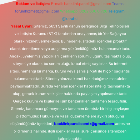
Reklam ve İletişim:
E-mail:
backlinkpaneli@gmail.com
Teams:
forumhizmeti@gmail.com
Whatsapp: 0262 606 0 726
Telegram:
@karabul
Yasal Uyarı:
Sitemiz, 5651 Sayılı Kanun gereğince Bilgi Teknolojileri
ve İletişim Kurumu (BTK) tarafından onaylanmış bir Yer Sağlayıcı
olarak hizmet vermektedir. Bu nedenle, sitedeki içerikleri proaktif
olarak denetleme veya araştırma yükümlülüğümüz bulunmamaktadır.
Ancak, üyelerimiz yazdıkları içeriklerin sorumluluğunu taşımakta olup,
siteye üye olarak bu sorumluluğu kabul etmiş sayılırlar. Bu internet
sitesi, herhangi bir marka, kurum veya şahıs şirketi ile hiçbir bağlantısı
bulunmamaktadır. Sitede yalnızca kendi hazırladığımız makaleler
paylaşılmaktadır. Burada yer alan içerikler haber niteliği taşımamakta
olup, gerçek kurum ve kişiler hakkında paylaşım yapılmamaktadır.
Gerçek kurum ve kişiler ile isim benzerlikleri tamamen tesadüfidir.
Sitemiz, kar amacı gütmeyen ve tamamen ücretsiz bir bilgi paylaşım
platformudur. Hukuka ve yasal düzenlemelere aykırı olduğunu
düşündüğünüz içerikleri,
backlinkpanelicomtr@gmail.com
adresine
bildirmeniz halinde, ilgili içerikler yasal süre içerisinde sitemizden
kaldırılacaktır.