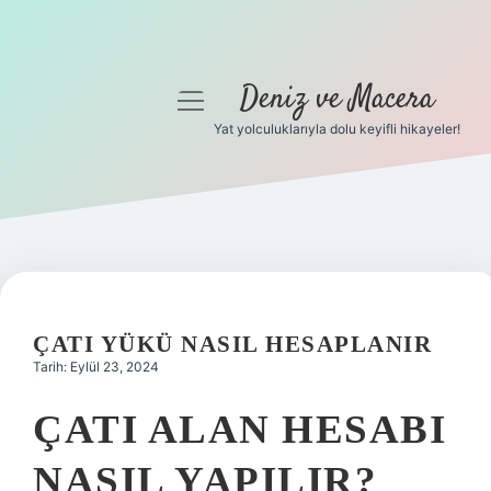
Deniz ve Macera
menüyü
aç
Yat yolculuklarıyla dolu keyifli hikayeler!
Anasayfa
Gizlilik Politikası
Yasal Uyarı
Hakkımızda
ÇATI YÜKÜ NASIL HESAPLANIR
Tarih: Eylül 23, 2024
ÇATI ALAN HESABI
NASIL YAPILIR?