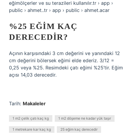
eğimölçerler ve su terazileri kullanılır.tr › app ›
public › ahmet..tr › app › public › ahmet.acar
%25 EĞIM KAÇ
DERECEDIR?
Açının karşısındaki 3 cm değerini ve yanındaki 12
cm değerini bölersek eğimi elde ederiz. 3/12 =
0,25 veya %25. Resimdeki çatı eğimi %25’tir. Eğim
açısı 14,03 derecedir.
Tarih:
Makaleler
1 m2 çelik çatı kaç kg
1 m2 döşeme ne kadar yük taşır
1 metrekare kar kaç kg
25 eğim kaç derecedir