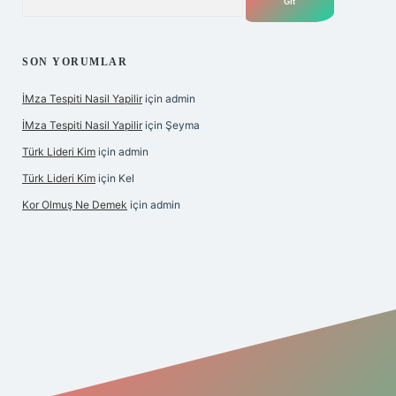
SON YORUMLAR
İMza Tespiti Nasil Yapilir
için
admin
İMza Tespiti Nasil Yapilir
için
Şeyma
Türk Lideri Kim
için
admin
Türk Lideri Kim
için
Kel
Kor Olmuş Ne Demek
için
admin
asino giriş