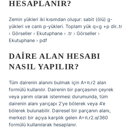
HESAPLANIR?
Zemin yükleri iki kısımdan oluşur: sabit (ölü) g-
yükleri ve canlı p-yükleri. Toplam yük q=g +p dir..tr
› Görseller › Ekutuphane › .tr › Görseller ›
Ekutuphane › pdf
DAIRE ALAN HESABI
NASIL YAPILIR?
Tüm dairenin alanını bulmak için A=π.r2 alan
formülü kullanılır. Dairenin bir parçasının çeyrek
veya yarım olarak istenmesi durumunda, tüm
dairenin alanı yarıçapı 2’ye bölerek veya 4’e
bölerek bulunabilir. Dairesel bir parçanın alanı,
merkezi bir açıya karşılık gelen A=π.r2.α/360
formülü kullanılarak hesaplanır.