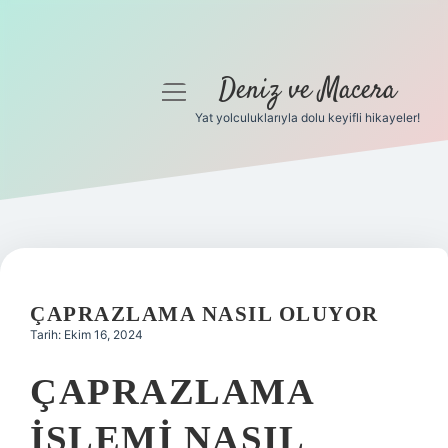
Deniz ve Macera
menüyü
aç
Yat yolculuklarıyla dolu keyifli hikayeler!
Anasayfa
Gizlilik Politikası
Yasal Uyarı
Hakkımızda
ÇAPRAZLAMA NASIL OLUYOR
Tarih: Ekim 16, 2024
ÇAPRAZLAMA
IŞLEMI NASIL