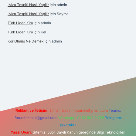
İMza Tespiti Nasil Yapilir
için
admin
İMza Tespiti Nasil Yapilir
için
Şeyma
Türk Lideri Kim
için
admin
Türk Lideri Kim
için
Kel
Kor Olmuş Ne Demek
için
admin
casino giriş
Reklam ve İletişim:
E-mail:
backlinkpaneli@gmail.com
Teams:
forumhizmeti@gmail.com
Whatsapp: 0262 606 0 726
Telegram:
@karabul
Yasal Uyarı:
Sitemiz, 5651 Sayılı Kanun gereğince Bilgi Teknolojileri