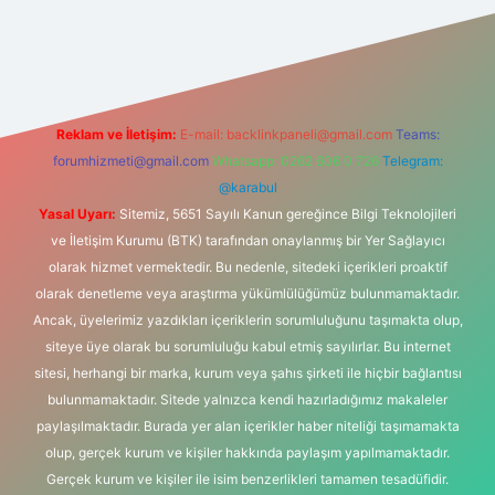
no giriş
Reklam ve İletişim:
E-mail:
backlinkpaneli@gmail.com
Teams:
forumhizmeti@gmail.com
Whatsapp: 0262 606 0 726
Telegram:
@karabul
Yasal Uyarı:
Sitemiz, 5651 Sayılı Kanun gereğince Bilgi Teknolojileri
ve İletişim Kurumu (BTK) tarafından onaylanmış bir Yer Sağlayıcı
olarak hizmet vermektedir. Bu nedenle, sitedeki içerikleri proaktif
olarak denetleme veya araştırma yükümlülüğümüz bulunmamaktadır.
Ancak, üyelerimiz yazdıkları içeriklerin sorumluluğunu taşımakta olup,
siteye üye olarak bu sorumluluğu kabul etmiş sayılırlar. Bu internet
sitesi, herhangi bir marka, kurum veya şahıs şirketi ile hiçbir bağlantısı
bulunmamaktadır. Sitede yalnızca kendi hazırladığımız makaleler
paylaşılmaktadır. Burada yer alan içerikler haber niteliği taşımamakta
olup, gerçek kurum ve kişiler hakkında paylaşım yapılmamaktadır.
Gerçek kurum ve kişiler ile isim benzerlikleri tamamen tesadüfidir.