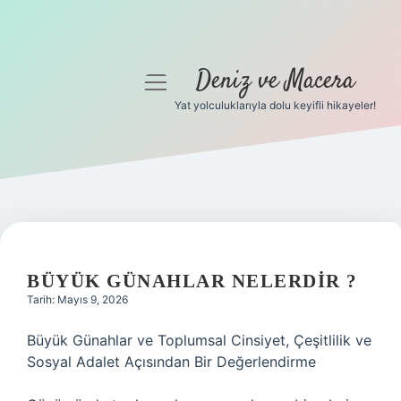
Deniz ve Macera
menüyü
aç
Yat yolculuklarıyla dolu keyifli hikayeler!
Anasayfa
Gizlilik Politikası
Yasal Uyarı
Hakkımızda
BÜYÜK GÜNAHLAR NELERDIR ?
Tarih: Mayıs 9, 2026
Büyük Günahlar ve Toplumsal Cinsiyet, Çeşitlilik ve
Sosyal Adalet Açısından Bir Değerlendirme