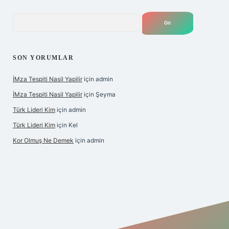
Arama
SON YORUMLAR
İMza Tespiti Nasil Yapilir
için
admin
İMza Tespiti Nasil Yapilir
için
Şeyma
Türk Lideri Kim
için
admin
Türk Lideri Kim
için
Kel
Kor Olmuş Ne Demek
için
admin
riş