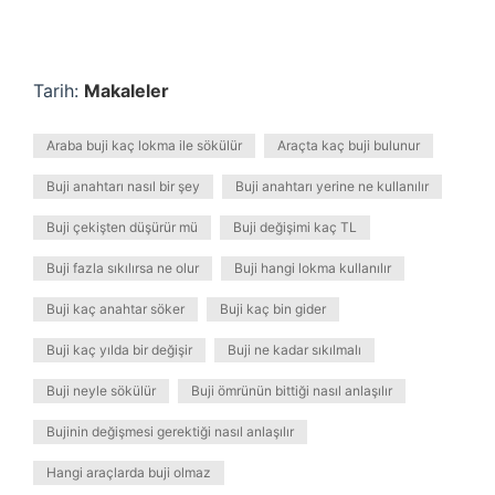
Tarih:
Makaleler
Araba buji kaç lokma ile sökülür
Araçta kaç buji bulunur
Buji anahtarı nasıl bir şey
Buji anahtarı yerine ne kullanılır
Buji çekişten düşürür mü
Buji değişimi kaç TL
Buji fazla sıkılırsa ne olur
Buji hangi lokma kullanılır
Buji kaç anahtar söker
Buji kaç bin gider
Buji kaç yılda bir değişir
Buji ne kadar sıkılmalı
Buji neyle sökülür
Buji ömrünün bittiği nasıl anlaşılır
Bujinin değişmesi gerektiği nasıl anlaşılır
Hangi araçlarda buji olmaz