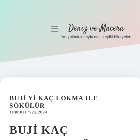
Deniz ve Macera
menüyü
aç
Yat yolculuklarıyla dolu keyifli hikayeler!
Anasayfa
Gizlilik Politikası
Yasal Uyarı
Hakkımızda
BUJI YI KAÇ LOKMA ILE
SÖKÜLÜR
Tarih: Kasım 26, 2024
BUJI KAÇ