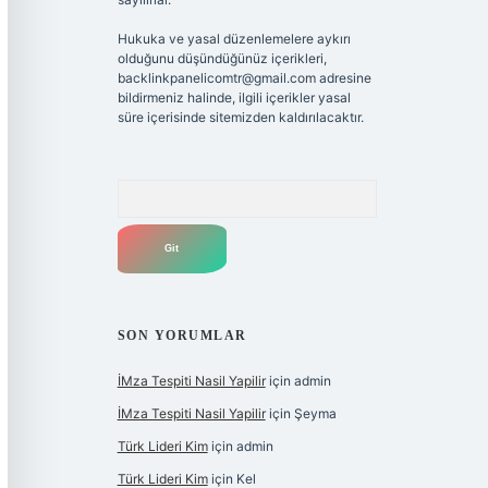
Hukuka ve yasal düzenlemelere aykırı
olduğunu düşündüğünüz içerikleri,
backlinkpanelicomtr@gmail.com
adresine
bildirmeniz halinde, ilgili içerikler yasal
süre içerisinde sitemizden kaldırılacaktır.
Arama
SON YORUMLAR
İMza Tespiti Nasil Yapilir
için
admin
İMza Tespiti Nasil Yapilir
için
Şeyma
Türk Lideri Kim
için
admin
Türk Lideri Kim
için
Kel