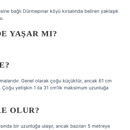
çesine bağlı Dürmepınar köyü kırsalında beliren yaklaşık
u.
E YAŞAR MI?
E?
olmalarıdır. Genel olarak çoğu küçüktür, ancak 61 cm
r. Çoğu yetişkin 1 ila 31 cm’lik maksimum uzunluğa
RE OLUR?
asında bir uzunluğa ulaşır, ancak bazıları 5 metreye