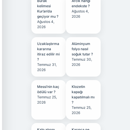
Burak
Arclk hangi
kelimesi
endekste ?
Kur’an’da
Ağustos 4,
geçiyor mu ?
2026
Ağustos 4,
2026
Uzaklaştırma
Alüminyum
kararına
folyo nasıl
itiraz edilir mi
soğuk tutar ?
?
Temmuz 30,
Temmuz 31,
2026
2026
Messi’nin kaç
Klozetin
ödülü var ?
kapağı
Temmuz 25,
kapatılmalı mı
2026
?
Temmuz 25,
2026
Kalp atışını
Karınca ne