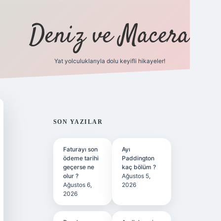
Deniz ve Macera
Yat yolculuklarıyla dolu keyifli hikayeler!
vdcasino gi
SIDEBAR
SON YAZILAR
Faturayı son
Ayı
ödeme tarihi
Paddington
geçerse ne
kaç bölüm ?
olur ?
Ağustos 5,
Ağustos 6,
2026
2026