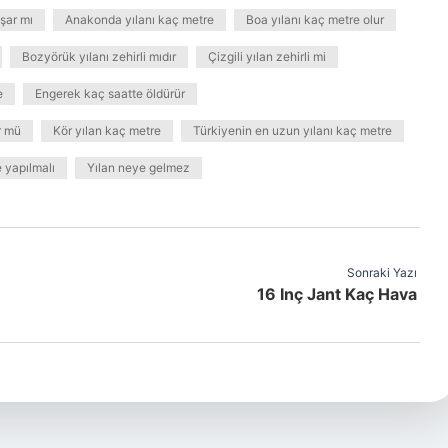
şar mı
Anakonda yılanı kaç metre
Boa yılanı kaç metre olur
Bozyörük yılanı zehirli mıdır
Çizgili yılan zehirli mi
e
Engerek kaç saatte öldürür
r mü
Kör yılan kaç metre
Türkiyenin en uzun yılanı kaç metre
e yapılmalı
Yılan neye gelmez
Sonraki Yazı
16 Inç Jant Kaç Hava