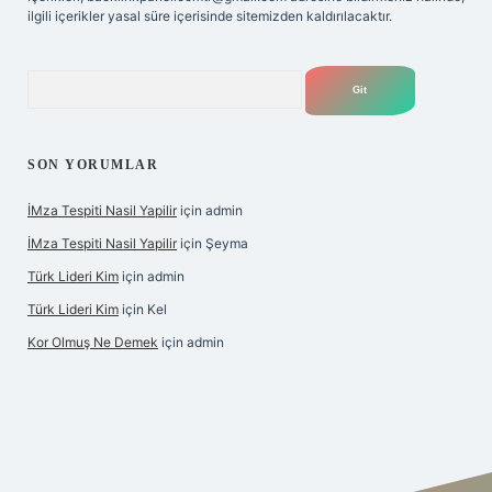
ilgili içerikler yasal süre içerisinde sitemizden kaldırılacaktır.
Arama
SON YORUMLAR
İMza Tespiti Nasil Yapilir
için
admin
İMza Tespiti Nasil Yapilir
için
Şeyma
Türk Lideri Kim
için
admin
Türk Lideri Kim
için
Kel
Kor Olmuş Ne Demek
için
admin
giriş