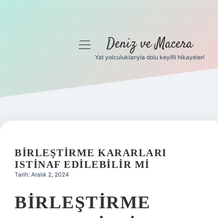
Deniz ve Macera
menüyü
aç
Yat yolculuklarıyla dolu keyifli hikayeler!
Anasayfa
Gizlilik Politikası
Yasal Uyarı
Hakkımızda
BIRLEŞTIRME KARARLARI
ISTINAF EDILEBILIR MI
Tarih: Aralık 2, 2024
BIRLEŞTIRME