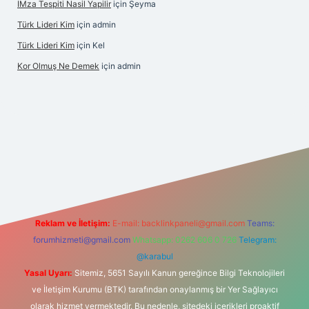
İMza Tespiti Nasil Yapilir
için
Şeyma
Türk Lideri Kim
için
admin
Türk Lideri Kim
için
Kel
Kor Olmuş Ne Demek
için
admin
iriş
Reklam ve İletişim:
E-mail:
backlinkpaneli@gmail.com
Teams:
forumhizmeti@gmail.com
Whatsapp: 0262 606 0 726
Telegram:
@karabul
Yasal Uyarı:
Sitemiz, 5651 Sayılı Kanun gereğince Bilgi Teknolojileri
ve İletişim Kurumu (BTK) tarafından onaylanmış bir Yer Sağlayıcı
olarak hizmet vermektedir. Bu nedenle, sitedeki içerikleri proaktif