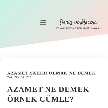
Deniz ve Macera
menüyü
aç
Yat yolculuklarıyla dolu keyifli hikayeler!
Anasayfa
Gizlilik Politikası
Yasal Uyarı
Hakkımızda
AZAMET SAHIBI OLMAK NE DEMEK
Tarih: Ekim 14, 2024
AZAMET NE DEMEK
ÖRNEK CÜMLE?