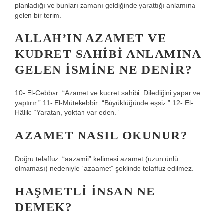
planladığı ve bunları zamanı geldiğinde yarattığı anlamına
gelen bir terim.
ALLAH’IN AZAMET VE
KUDRET SAHIBI ANLAMINA
GELEN ISMINE NE DENIR?
10- El-Cebbar: “Azamet ve kudret sahibi. Dilediğini yapar ve
yaptırır.” 11- El-Mütekebbir: “Büyüklüğünde eşsiz.” 12- El-
Hâlik: “Yaratan, yoktan var eden.”
AZAMET NASIL OKUNUR?
Doğru telaffuz: “aazamii” kelimesi azamet (uzun ünlü
olmaması) nedeniyle “azaamet” şeklinde telaffuz edilmez.
HAŞMETLI INSAN NE
DEMEK?