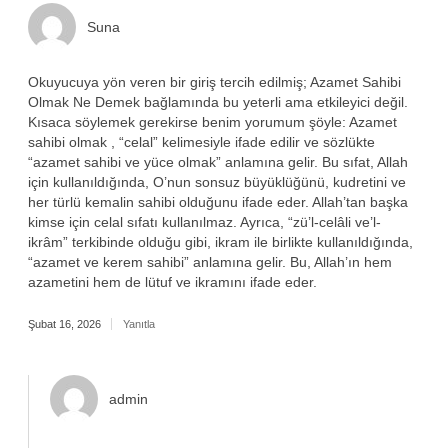
Suna
Okuyucuya yön veren bir giriş tercih edilmiş; Azamet Sahibi
Olmak Ne Demek bağlamında bu yeterli ama etkileyici değil.
Kısaca söylemek gerekirse benim yorumum şöyle: Azamet
sahibi olmak , “celal” kelimesiyle ifade edilir ve sözlükte
“azamet sahibi ve yüce olmak” anlamına gelir. Bu sıfat, Allah
için kullanıldığında, O’nun sonsuz büyüklüğünü, kudretini ve
her türlü kemalin sahibi olduğunu ifade eder. Allah’tan başka
kimse için celal sıfatı kullanılmaz. Ayrıca, “zü’l-celâli ve’l-
ikrâm” terkibinde olduğu gibi, ikram ile birlikte kullanıldığında,
“azamet ve kerem sahibi” anlamına gelir. Bu, Allah’ın hem
azametini hem de lütuf ve ikramını ifade eder.
Şubat 16, 2026
Yanıtla
admin