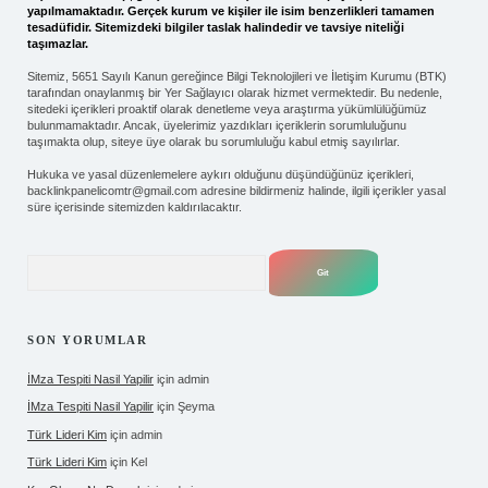
yapılmamaktadır. Gerçek kurum ve kişiler ile isim benzerlikleri tamamen
tesadüfidir. Sitemizdeki bilgiler taslak halindedir ve tavsiye niteliği
taşımazlar.
Sitemiz, 5651 Sayılı Kanun gereğince Bilgi Teknolojileri ve İletişim Kurumu (BTK)
tarafından onaylanmış bir Yer Sağlayıcı olarak hizmet vermektedir. Bu nedenle,
sitedeki içerikleri proaktif olarak denetleme veya araştırma yükümlülüğümüz
bulunmamaktadır. Ancak, üyelerimiz yazdıkları içeriklerin sorumluluğunu
taşımakta olup, siteye üye olarak bu sorumluluğu kabul etmiş sayılırlar.
Hukuka ve yasal düzenlemelere aykırı olduğunu düşündüğünüz içerikleri,
backlinkpanelicomtr@gmail.com
adresine bildirmeniz halinde, ilgili içerikler yasal
süre içerisinde sitemizden kaldırılacaktır.
Arama
SON YORUMLAR
İMza Tespiti Nasil Yapilir
için
admin
İMza Tespiti Nasil Yapilir
için
Şeyma
Türk Lideri Kim
için
admin
Türk Lideri Kim
için
Kel