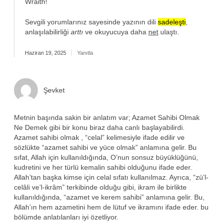
Wraith!
Sevgili yorumlarınız sayesinde yazının dili
sadeleşti
,
anlaşılabilirliği
arttı
ve okuyucuya daha
net
ulaştı.
Haziran 19, 2025
Yanıtla
Şevket
Metnin başında sakin bir anlatım var; Azamet Sahibi Olmak
Ne Demek gibi bir konu biraz daha canlı başlayabilirdi.
Azamet sahibi olmak , “celal” kelimesiyle ifade edilir ve
sözlükte “azamet sahibi ve yüce olmak” anlamına gelir. Bu
sıfat, Allah için kullanıldığında, O’nun sonsuz büyüklüğünü,
kudretini ve her türlü kemalin sahibi olduğunu ifade eder.
Allah’tan başka kimse için celal sıfatı kullanılmaz. Ayrıca, “zü’l-
celâli ve’l-ikrâm” terkibinde olduğu gibi, ikram ile birlikte
kullanıldığında, “azamet ve kerem sahibi” anlamına gelir. Bu,
Allah’ın hem azametini hem de lütuf ve ikramını ifade eder. bu
bölümde anlatılanları iyi özetliyor.