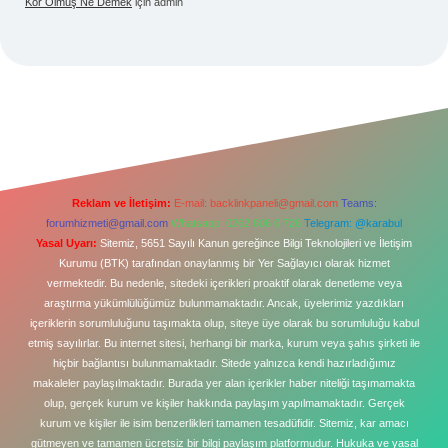
Kor Olmuş Ne Demek
için
admin
Reklam ve İletişim:
E-mail:
backlinkpaneli@gmail.com
Teams:
forumhizmeti@gmail.com
Whatsapp: 0262 606 0 726
Telegram: @karabul
Yasal Uyarı:
Sitemiz, 5651 Sayılı Kanun gereğince Bilgi Teknolojileri ve İletişim
Kurumu (BTK) tarafından onaylanmış bir Yer Sağlayıcı olarak hizmet
vermektedir. Bu nedenle, sitedeki içerikleri proaktif olarak denetleme veya
araştırma yükümlülüğümüz bulunmamaktadır. Ancak, üyelerimiz yazdıkları
içeriklerin sorumluluğunu taşımakta olup, siteye üye olarak bu sorumluluğu kabul
etmiş sayılırlar. Bu internet sitesi, herhangi bir marka, kurum veya şahıs şirketi ile
hiçbir bağlantısı bulunmamaktadır. Sitede yalnızca kendi hazırladığımız
makaleler paylaşılmaktadır. Burada yer alan içerikler haber niteliği taşımamakta
olup, gerçek kurum ve kişiler hakkında paylaşım yapılmamaktadır. Gerçek
kurum ve kişiler ile isim benzerlikleri tamamen tesadüfidir. Sitemiz, kar amacı
gütmeyen ve tamamen ücretsiz bir bilgi paylaşım platformudur. Hukuka ve yasal