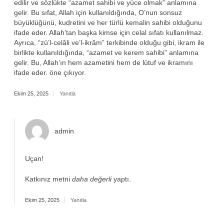
edilir ve sözlükte “azamet sahibi ve yüce olmak” anlamına
gelir. Bu sıfat, Allah için kullanıldığında, O’nun sonsuz
büyüklüğünü, kudretini ve her türlü kemalin sahibi olduğunu
ifade eder. Allah’tan başka kimse için celal sıfatı kullanılmaz.
Ayrıca, “zü’l-celâli ve’l-ikrâm” terkibinde olduğu gibi, ikram ile
birlikte kullanıldığında, “azamet ve kerem sahibi” anlamına
gelir. Bu, Allah’ın hem azametini hem de lütuf ve ikramını
ifade eder. öne çıkıyor.
Ekim 25, 2025
Yanıtla
admin
Uçan!
Katkınız metni
daha değerli
yaptı.
Ekim 25, 2025
Yanıtla