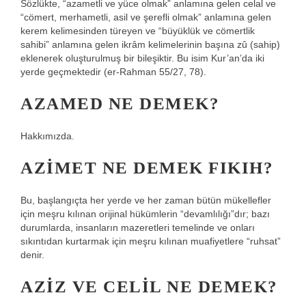
Sözlükte, “azametli ve yüce olmak” anlamına gelen celal ve
“cömert, merhametli, asil ve şerefli olmak” anlamına gelen
kerem kelimesinden türeyen ve “büyüklük ve cömertlik
sahibi” anlamına gelen ikrâm kelimelerinin başına zû (sahip)
eklenerek oluşturulmuş bir bileşiktir. Bu isim Kur’an’da iki
yerde geçmektedir (er-Rahman 55/27, 78).
AZAMED NE DEMEK?
Hakkımızda.
AZIMET NE DEMEK FIKIH?
Bu, başlangıçta her yerde ve her zaman bütün mükellefler
için meşru kılınan orijinal hükümlerin “devamlılığı”dır; bazı
durumlarda, insanların mazeretleri temelinde ve onları
sıkıntıdan kurtarmak için meşru kılınan muafiyetlere “ruhsat”
denir.
AZIZ VE CELIL NE DEMEK?