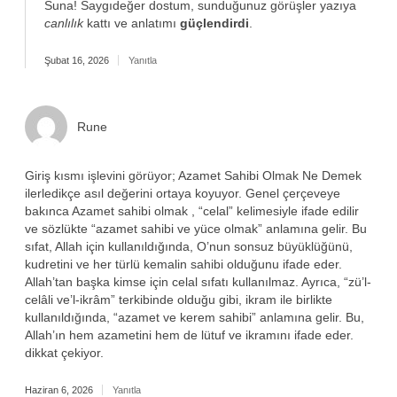
Suna! Saygıdeğer dostum, sunduğunuz görüşler yazıya
canlılık
kattı ve anlatımı
güçlendirdi
.
Şubat 16, 2026
Yanıtla
Rune
Giriş kısmı işlevini görüyor; Azamet Sahibi Olmak Ne Demek
ilerledikçe asıl değerini ortaya koyuyor. Genel çerçeveye
bakınca Azamet sahibi olmak , “celal” kelimesiyle ifade edilir
ve sözlükte “azamet sahibi ve yüce olmak” anlamına gelir. Bu
sıfat, Allah için kullanıldığında, O’nun sonsuz büyüklüğünü,
kudretini ve her türlü kemalin sahibi olduğunu ifade eder.
Allah’tan başka kimse için celal sıfatı kullanılmaz. Ayrıca, “zü’l-
celâli ve’l-ikrâm” terkibinde olduğu gibi, ikram ile birlikte
kullanıldığında, “azamet ve kerem sahibi” anlamına gelir. Bu,
Allah’ın hem azametini hem de lütuf ve ikramını ifade eder.
dikkat çekiyor.
Haziran 6, 2026
Yanıtla