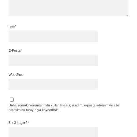
İsim*
E-Posta*
Web Sitesi
Daha sonraki yorumlarımda kullanılması için adım, e-posta adresim ve site
adresim bu tarayıcıya kaydedilsin.
5 + 3 kaçtır?
*