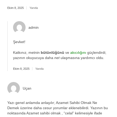
Ekim 8, 2025
Yanıtla
admin
Şevket!
Katkınız, metnin
bütünlüğünü
ve
akıcılığını
güçlendirdi;
yazının okuyucuya daha
net
ulaşmasına yardımcı oldu.
Ekim 8, 2025
Yanıtla
Uçan
Yazı genel anlamda anlaşılır; Azamet Sahibi Olmak Ne
Demek üzerine daha cesur yorumlar eklenebilirdi. Yazının bu
noktasında Azamet sahibi olmak , “celal” kelimesiyle ifade