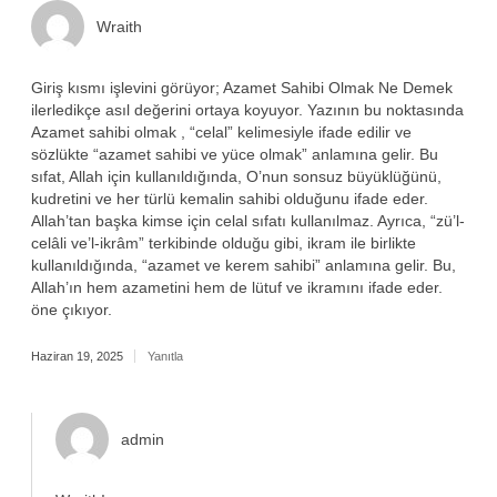
Wraith
Giriş kısmı işlevini görüyor; Azamet Sahibi Olmak Ne Demek
ilerledikçe asıl değerini ortaya koyuyor. Yazının bu noktasında
Azamet sahibi olmak , “celal” kelimesiyle ifade edilir ve
sözlükte “azamet sahibi ve yüce olmak” anlamına gelir. Bu
sıfat, Allah için kullanıldığında, O’nun sonsuz büyüklüğünü,
kudretini ve her türlü kemalin sahibi olduğunu ifade eder.
Allah’tan başka kimse için celal sıfatı kullanılmaz. Ayrıca, “zü’l-
celâli ve’l-ikrâm” terkibinde olduğu gibi, ikram ile birlikte
kullanıldığında, “azamet ve kerem sahibi” anlamına gelir. Bu,
Allah’ın hem azametini hem de lütuf ve ikramını ifade eder.
öne çıkıyor.
Haziran 19, 2025
Yanıtla
admin