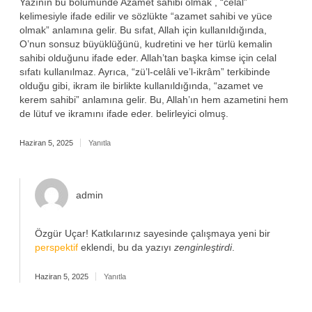
Yazının bu bölümünde Azamet sahibi olmak , “celal”
kelimesiyle ifade edilir ve sözlükte “azamet sahibi ve yüce
olmak” anlamına gelir. Bu sıfat, Allah için kullanıldığında,
O’nun sonsuz büyüklüğünü, kudretini ve her türlü kemalin
sahibi olduğunu ifade eder. Allah’tan başka kimse için celal
sıfatı kullanılmaz. Ayrıca, “zü’l-celâli ve’l-ikrâm” terkibinde
olduğu gibi, ikram ile birlikte kullanıldığında, “azamet ve
kerem sahibi” anlamına gelir. Bu, Allah’ın hem azametini hem
de lütuf ve ikramını ifade eder. belirleyici olmuş.
Haziran 5, 2025
Yanıtla
admin
Özgür Uçar! Katkılarınız sayesinde çalışmaya yeni bir
perspektif
eklendi, bu da yazıyı
zenginleştirdi
.
Haziran 5, 2025
Yanıtla