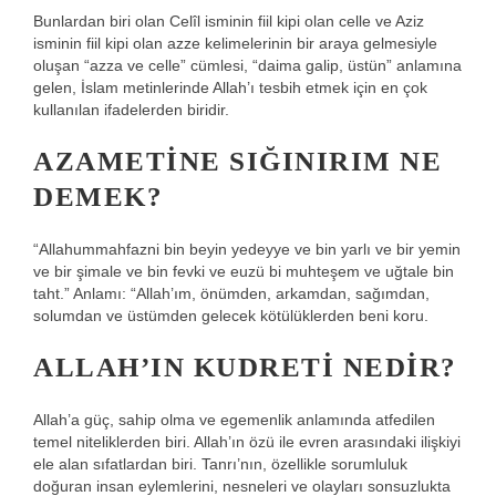
Bunlardan biri olan Celîl isminin fiil kipi olan celle ve Aziz
isminin fiil kipi olan azze kelimelerinin bir araya gelmesiyle
oluşan “azza ve celle” cümlesi, “daima galip, üstün” anlamına
gelen, İslam metinlerinde Allah’ı tesbih etmek için en çok
kullanılan ifadelerden biridir.
AZAMETINE SIĞINIRIM NE
DEMEK?
“Allahummahfazni bin beyin yedeyye ve bin yarlı ve bir yemin
ve bir şimale ve bin fevki ve euzü bi muhteşem ve uğtale bin
taht.” Anlamı: “Allah’ım, önümden, arkamdan, sağımdan,
solumdan ve üstümden gelecek kötülüklerden beni koru.
ALLAH’IN KUDRETI NEDIR?
Allah’a güç, sahip olma ve egemenlik anlamında atfedilen
temel niteliklerden biri. Allah’ın özü ile evren arasındaki ilişkiyi
ele alan sıfatlardan biri. Tanrı’nın, özellikle sorumluluk
doğuran insan eylemlerini, nesneleri ve olayları sonsuzlukta