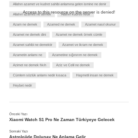
Allahın azamet ve kudret sahibi anlamına gelen ismine ne denir
Access to this resource on the server is denied!
Allahın azameti ne demek
Allahın kudreti nedir
Azam ne demek
Azamed ne demek
Azamet nasıl okunur
Azamet ne demek dini
Azamet ne demek örnek cümle
Azamet sahibi ne demektir
Azamet ve ikram ne demek
Azametin anlamı ne
Azametine sığınırım ne demek
Azimet ne demek fıkıh
Aziz ve Celil ne demek
Cümlem sözlük anlamı nedir kısaca
Haşmetli insan ne demek
Heybet nedir
Önceki Yazı
Xiaomi Watch S1 Pro Ne Zaman Türkiyeye Gelecek
Sonraki Yazı
Astrolojide Dolunay Ne Anlama Gelir