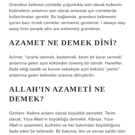
Grandeur kelimesi cümlede çoğunlukla isim olarak kullanılır.
Kelimelerin anlamını tam olarak anlamak için cümlelerde
kullanılmaları gerekir. Bu bağlamda, grandeur kelimesini
içeren bazı örnek cümleler vermemiz gerekirse: I always stay
away from people who are extremely grandiose.
AZAMET NE DEMEK DINI?
Azîmet, “ısrarla istemek, kastetmek, kesin bir karar vermek”
anlamına gelen azm kökünden türemiş bir isimdir. Hanefiler,
ifade ettiği tasdik ve kuvvet sebebiyle azm kökünü “yemin”
anlamına gelen kelimeler arasına almışlardır.
ALLAH’IN AZAMETI NE
DEMEK?
Görkem: Kelime anlamı olarak büyüklük demektir. Terim
olarak; Yüce Allah’ın büyüklüğü demektir. Kibriya: Yüce
Allah’ın azametini, kudretini ve her bakımdan büyüklüğünü
ifade eden bir kelimedir. Bir bakıma; ilim ve servet sahibi olan