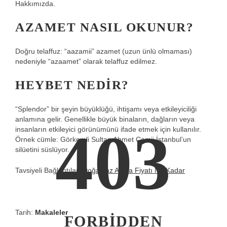
Hakkımızda.
AZAMET NASIL OKUNUR?
Doğru telaffuz: “aazamii” azamet (uzun ünlü olmaması)
nedeniyle “azaamet” olarak telaffuz edilmez.
HEYBET NEDIR?
“Splendor” bir şeyin büyüklüğü, ihtişamı veya etkileyiciliği
anlamına gelir. Genellikle büyük binaların, dağların veya
403
insanların etkileyici görünümünü ifade etmek için kullanılır.
Örnek cümle: Görkemli Sultan Ahmet Camii İstanbul’un
silüetini süslüyor.
Tavsiyeli Bağlantılar:
Doğalgaz Açma Fiyatı Ne Kadar
Tarih:
Makaleler
FORBIDDEN