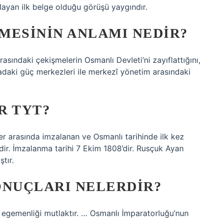
ırlayan ilk belge olduğu görüşü yaygındır.
IMESININ ANLAMI NEDIR?
arasındaki çekişmelerin Osmanlı Devleti’ni zayıflattığını,
daki güç merkezleri ile merkezî yönetim arasındaki
R TYT?
nler arasında imzalanan ve Osmanlı tarihinde ilk kez
edir. İmzalanma tarihi 7 Ekim 1808’dir. Rusçuk Ayan
tır.
SONUÇLARI NELERDIR?
n egemenliği mutlaktır. … Osmanlı İmparatorluğu’nun