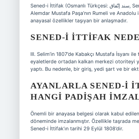
Sened-i İttifak (Osmanlı Türkçesi: سند إتّفاق, Sened-i ʾİttifâḳ; 29 Eylül 1808) Osmanlı Sadrazamı
Alemdar Mustafa Paşa’nın Rumeli ve Anadolu ile
anayasal özellikler taşıyan bir anlaşmadır.
SENED-I İTTIFAK NED
III. Selim’in 1807’de Kabakçı Mustafa İsyanı il
eyaletlerde ortadan kalkan merkezi otoriteyi ye
yaptı. Bu nedenle, bir giriş, yedi şart ve bir ek
AYANLARLA SENED-I İ
HANGI PADIŞAH IMZA
Önemli bir anayasa belgesi olarak kabul edile
döneminde imzalanmıştır. Özellikle taşrada m
Sened-i İttifak’ın tarihi 29 Eylül 1808’dir.