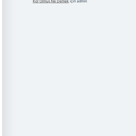
Kor Olmuş Ne Demek
için
admin