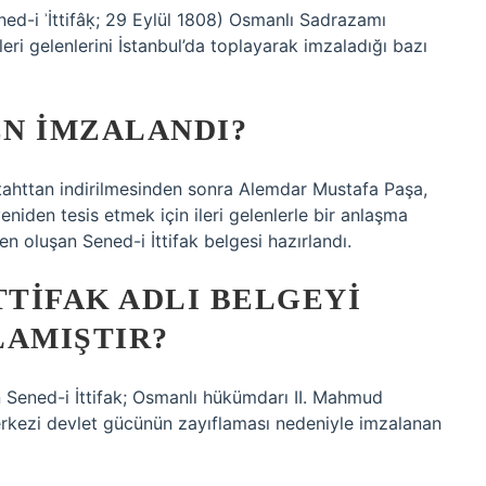
ri gelenlerini İstanbul’da toplayarak imzaladığı bazı
EN IMZALANDI?
e tahttan indirilmesinden sonra Alemdar Mustafa Paşa,
niden tesis etmek için ileri gelenlerle bir anlaşma
ten oluşan Sened-i İttifak belgesi hazırlandı.
TTIFAK ADLI BELGEYI
LAMIŞTIR?
n Sened-i İttifak; Osmanlı hükümdarı II. Mahmud
erkezi devlet gücünün zayıflaması nedeniyle imzalanan