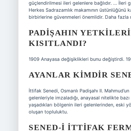
güçlendirilmesi ileri gelenlere bağlıdır. … İler
Herkes Sadrazamlık makamının üstünlüğünü kabu
birbirlerine güvenmeleri önemlidir. Daha faz
PADIŞAHIN YETKILERI
KISITLANDI?
1909 Anayasa değişiklikleri bunu değiştirdi. 1909
AYANLAR KIMDIR SENE
İttifak Senedi, Osmanlı Padişahı II. Mahmud’un 
gelenleriyle imzaladığı, anayasal nitelikte bazı
yaşadıkları bölgenin ileri gelenlerinden, eski 
oluşan topluluktu.
SENED-I İTTIFAK FER