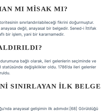
MAN MI MISAK MI?
toritesinin sınırlandırılabileceği fikrini doğurmuştur.
nayasa değil, anayasal bir belgedir. Sened-i İttifak
raflı bir işlem, yani bir kararnamedir.
ALDIRILDI?
 durumuna bağlı olarak, ileri gelenlerin seçiminde ve
 statüsünde değişiklikler oldu. 1786’da ileri gelenler
ruldu.
NI SINIRLAYAN ILK BELGE
’nda anayasal gelişimin ilk adımıdır.[68] Görüldüğü