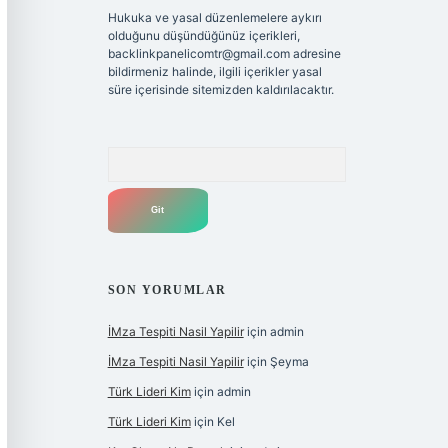
Hukuka ve yasal düzenlemelere aykırı
olduğunu düşündüğünüz içerikleri,
backlinkpanelicomtr@gmail.com
adresine
bildirmeniz halinde, ilgili içerikler yasal
süre içerisinde sitemizden kaldırılacaktır.
Arama
SON YORUMLAR
İMza Tespiti Nasil Yapilir
için
admin
İMza Tespiti Nasil Yapilir
için
Şeyma
Türk Lideri Kim
için
admin
Türk Lideri Kim
için
Kel