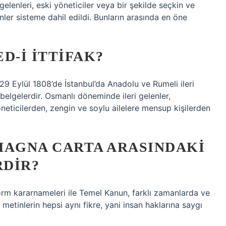
i gelenleri, eski yöneticiler veya bir şekilde seçkin ve
enler sisteme dahil edildi. Bunların arasında en öne
D-I İTTIFAK?
29 Eylül 1808’de İstanbul’da Anadolu ve Rumeli ileri
 belgelerdir. Osmanlı döneminde ileri gelenler,
yöneticilerden, zengin ve soylu ailelere mensup kişilerden
 MAGNA CARTA ARASINDAKI
RDIR?
orm kararnameleri ile Temel Kanun, farklı zamanlarda ve
u metinlerin hepsi aynı fikre, yani insan haklarına saygı