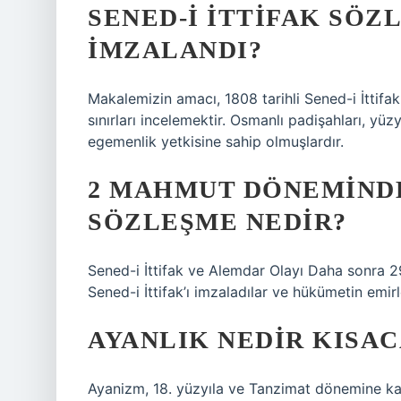
SENED-I İTTIFAK SÖZ
IMZALANDI?
Makalemizin amacı, 1808 tarihli Sened-i İttifak 
sınırları incelemektir. Osmanlı padişahları, yüz
egemenlik yetkisine sahip olmuşlardır.
2 MAHMUT DÖNEMINDE
SÖZLEŞME NEDIR?
Sened-i İttifak ve Alemdar Olayı Daha sonra 29 
Sened-i İttifak’ı imzaladılar ve hükümetin emirler
AYANLIK NEDIR KISAC
Ayanizm, 18. yüzyıla ve Tanzimat dönemine ka