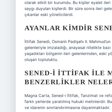
olarak etkili bir kurumdu. Bu kişiler eyalet iler
saygı duyulan kişilerdi. Bir süre sonra ileri gel
çıkanlar eski yöneticilerdi.
AYANLAR KIMDIR SENE
İttifak Senedi, Osmanlı Padişahı II. Mahmud’un 
gelenleriyle imzaladığı, anayasal nitelikte bazı
yaşadıkları bölgenin ileri gelenlerinden, eski 
oluşan topluluktu.
SENED-I İTTIFAK ILE
BENZERLIKLER NELE
Magna Carta, Sened-i İttifak, Tanzimat ve ref
farklı yerlerde yaratılmış hukuki metinlerdir. B
ve idarenin sınırlandırılmasına dayanmaktadır.