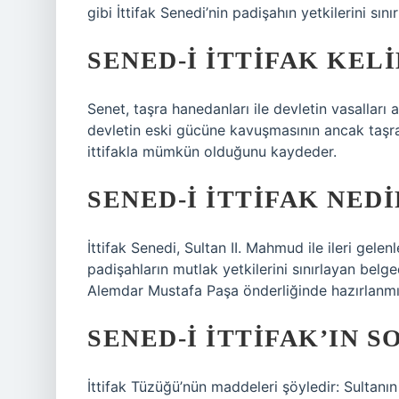
gibi İttifak Senedi’nin padişahın yetkilerini sın
SENED-I İTTIFAK KEL
Senet, taşra hanedanları ile devletin vasalları 
devletin eski gücüne kavuşmasının ancak taşra
ittifakla mümkün olduğunu kaydeder.
SENED-I İTTIFAK NEDI
İttifak Senedi, Sultan II. Mahmud ile ileri gele
padişahların mutlak yetkilerini sınırlayan belg
Alemdar Mustafa Paşa önderliğinde hazırlanmış
SENED-I İTTIFAK’IN 
İttifak Tüzüğü’nün maddeleri şöyledir: Sultanı