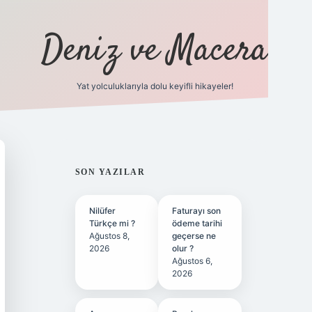
Deniz ve Macera
Yat yolculuklarıyla dolu keyifli hikayeler!
vdcasino gir
SIDEBAR
SON YAZILAR
Nilüfer
Faturayı son
Türkçe mi ?
ödeme tarihi
Ağustos 8,
geçerse ne
2026
olur ?
Ağustos 6,
2026