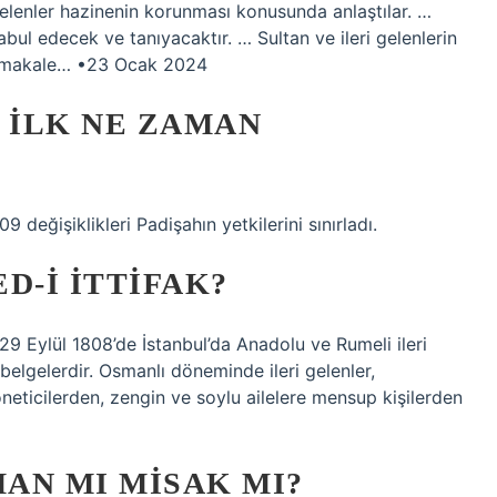
i gelenler hazinenin korunması konusunda anlaştılar. …
l edecek ve tanıyacaktır. … Sultan ve ileri gelenlerin
la makale… •23 Ocak 2024
 ILK NE ZAMAN
 değişiklikleri Padişahın yetkilerini sınırladı.
D-I İTTIFAK?
29 Eylül 1808’de İstanbul’da Anadolu ve Rumeli ileri
 belgelerdir. Osmanlı döneminde ileri gelenler,
yöneticilerden, zengin ve soylu ailelere mensup kişilerden
MAN MI MISAK MI?