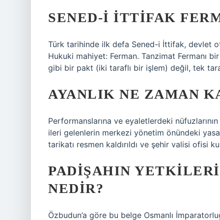
SENED-I İTTIFAK FER
Türk tarihinde ilk defa Sened-i İttifak, devlet o
Hukuki mahiyet: Ferman. Tanzimat Fermanı bir a
gibi bir pakt (iki taraflı bir işlem) değil, tek ta
AYANLIK NE ZAMAN K
Performanslarına ve eyaletlerdeki nüfuzlarının
ileri gelenlerin merkezi yönetim önündeki yasal
tarikatı resmen kaldırıldı ve şehir valisi ofisi ku
PADIŞAHIN YETKILERI
NEDIR?
Özbudun’a göre bu belge Osmanlı İmparatorluğu