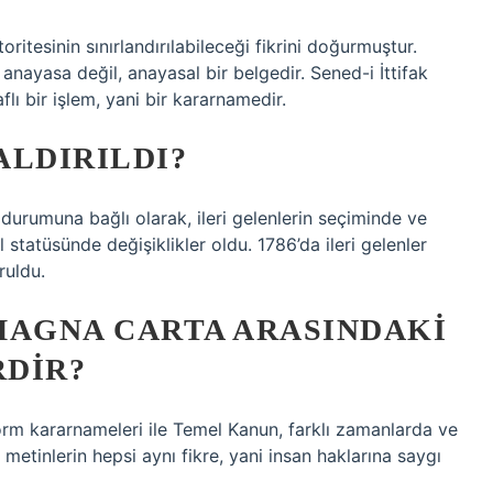
toritesinin sınırlandırılabileceği fikrini doğurmuştur.
nayasa değil, anayasal bir belgedir. Sened-i İttifak
raflı bir işlem, yani bir kararnamedir.
ALDIRILDI?
 durumuna bağlı olarak, ileri gelenlerin seçiminde ve
 statüsünde değişiklikler oldu. 1786’da ileri gelenler
ruldu.
 MAGNA CARTA ARASINDAKI
RDIR?
orm kararnameleri ile Temel Kanun, farklı zamanlarda ve
u metinlerin hepsi aynı fikre, yani insan haklarına saygı