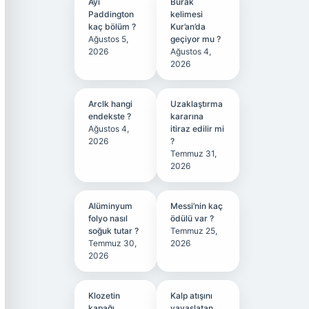
Ayı
Burak
Paddington
kelimesi
kaç bölüm ?
Kur’an’da
Ağustos 5,
geçiyor mu ?
2026
Ağustos 4,
2026
Arclk hangi
Uzaklaştırma
endekste ?
kararına
Ağustos 4,
itiraz edilir mi
2026
?
Temmuz 31,
2026
Alüminyum
Messi’nin kaç
folyo nasıl
ödülü var ?
soğuk tutar ?
Temmuz 25,
Temmuz 30,
2026
2026
Klozetin
Kalp atışını
kapağı
yavaşlatan