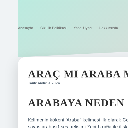
Anasayfa
Gizlilik Politikası
Yasal Uyarı
Hakkımızda
ARAÇ MI ARABA 
Tarih: Aralık 9, 2024
ARABAYA NEDEN 
Kelimenin kökeni “Araba” kelimesi ilk olarak 
savaş arabası) ses gelişimi Zenith raθa ile ilişk