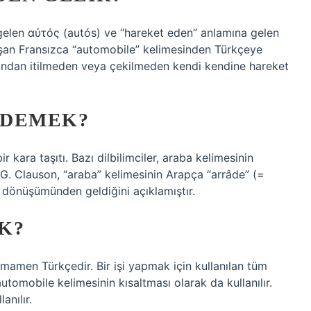
gelen αὐτός (autós) ve “hareket eden” anlamına gelen
luşan Fransızca “automobile” kelimesinden Türkçeye
fından itilmeden veya çekilmeden kendi kendine hareket
 DEMEK?
ir kara taşıtı. Bazı dilbilimciler, araba kelimesinin
r G. Clauson, “araba” kelimesinin Arapça “arrâde” (=
n dönüşümünden geldiğini açıklamıştır.
K?
amamen Türkçedir. Bir işi yapmak için kullanılan tüm
tomobile kelimesinin kısaltması olarak da kullanılır.
anılır.