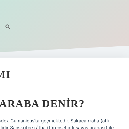
MI
ARABA DENIR?
Codex Cumanicus’ta geçmektedir. Sakaca rraha (atlı
ilidir Sanskritçe rátha (törensel atlı savaş arabası) ile