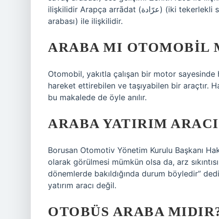
ilişkilidir Arapça arrādat (عرّادة) (iki tekerlekli savaş arabası) Latince raeda (dört tekerlekli savaş
arabası) ile ilişkilidir.
ARABA MI OTOMOBIL 
Otomobil, yakıtla çalışan bir motor sayesind
hareket ettirebilen ve taşıyabilen bir araçtır. 
bu makalede de öyle anılır.
ARABA YATIRIM ARACI
Borusan Otomotiv Yönetim Kurulu Başkanı Haka
olarak görülmesi mümkün olsa da, arz sıkıntıs
dönemlerde bakıldığında durum böyledir” dedi
yatırım aracı değil.
OTOBÜS ARABA MIDIR