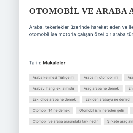
OTOMOBIL VE ARABA 
Araba, tekerlekler üzerinde hareket eden ve iler
otomobil ise motorla çalışan özel bir araba tü
Tarih:
Makaleler
Araba kelimesi Türkçe mi
Araba mı otomobil mi
Ara
Arabayı hangi eki almıştır
Araç araba ne demek
En
Eski dilde araba ne demek
Eskiden arabaya ne denirdi
Otomobil 14 ne demek
Otomobil ismi nereden gelir
Otomobil ve araba arasındaki fark nedir
Şirkete araç al