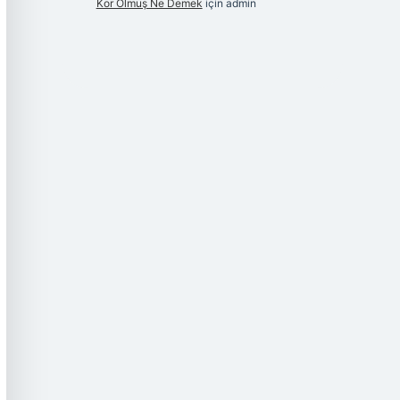
Kor Olmuş Ne Demek
için
admin