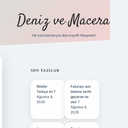
Deniz ve Macera
Yat yolculuklarıyla dolu keyifli hikayeler!
vdcasino gir
SIDEBAR
SON YAZILAR
Nilüfer
Faturayı son
Türkçe mi ?
ödeme tarihi
Ağustos 8,
geçerse ne
2026
olur ?
Ağustos 6,
2026