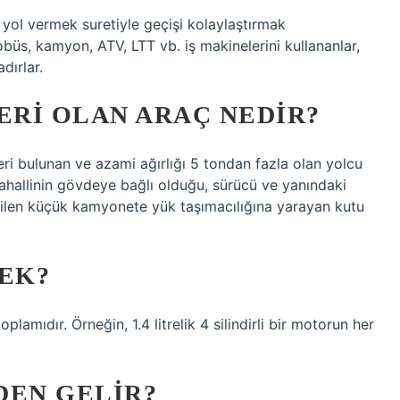
a yol vermek suretiyle geçişi kolaylaştırmak
obüs, kamyon, ATV, LTT vb. iş makinelerini kullananlar,
dırlar.
ERI OLAN ARAÇ NEDIR?
eri bulunan ve azami ağırlığı 5 tondan fazla olan yolcu
ahallinin gövdeye bağlı olduğu, sürücü ve yanındaki
abilen küçük kamyonete yük taşımacılığına yarayan kutu
MEK?
plamıdır. Örneğin, 1.4 litrelik 4 silindirli bir motorun her
DEN GELIR?