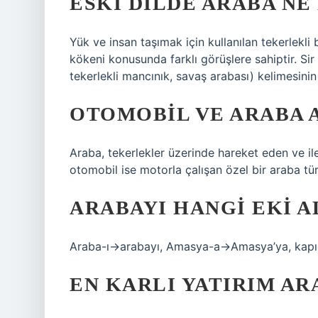
ESKI DILDE ARABA NE
Yük ve insan taşımak için kullanılan tekerlekli b
kökeni konusunda farklı görüşlere sahiptir. Si
tekerlekli mancınık, savaş arabası) kelimesini
OTOMOBIL VE ARABA 
Araba, tekerlekler üzerinde hareket eden ve iler
otomobil ise motorla çalışan özel bir araba tü
ARABAYI HANGI EKI A
Araba-ı→arabayı, Amasya-a→Amasya’ya, kapı
EN KARLI YATIRIM AR