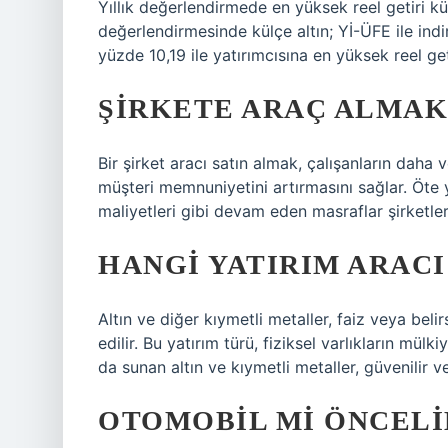
Yıllık değerlendirmede en yüksek reel getiri külç
değerlendirmesinde külçe altın; Yİ-ÜFE ile ind
yüzde 10,19 ile yatırımcısına en yüksek reel get
ŞIRKETE ARAÇ ALMAK
Bir şirket aracı satın almak, çalışanların daha
müşteri memnuniyetini artırmasını sağlar. Öte 
maliyetleri gibi devam eden masraflar şirketlere
HANGI YATIRIM ARACI
Altın ve diğer kıymetli metaller, faiz veya belir
edilir. Bu yatırım türü, fiziksel varlıkların mülk
da sunan altın ve kıymetli metaller, güvenilir ve
OTOMOBIL MI ÖNCELI