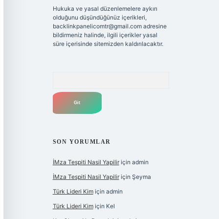
Hukuka ve yasal düzenlemelere aykırı
olduğunu düşündüğünüz içerikleri,
backlinkpanelicomtr@gmail.com
adresine
bildirmeniz halinde, ilgili içerikler yasal
süre içerisinde sitemizden kaldırılacaktır.
Arama
SON YORUMLAR
İMza Tespiti Nasil Yapilir
için
admin
İMza Tespiti Nasil Yapilir
için
Şeyma
Türk Lideri Kim
için
admin
Türk Lideri Kim
için
Kel