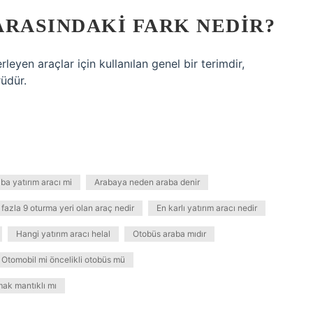
ARASINDAKI FARK NEDIR?
leyen araçlar için kullanılan genel bir terimdir,
rüdür.
ba yatırım aracı mi
Arabaya neden araba denir
 fazla 9 oturma yeri olan araç nedir
En karlı yatırım aracı nedir
Hangi yatırım aracı helal
Otobüs araba mıdır
Otomobil mi öncelikli otobüs mü
mak mantıklı mı