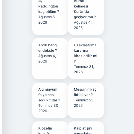
Ayı
Burak
Paddington
kelimesi
kaç bölüm ?
Kur’an’da
Ağustos 5,
geçiyor mu ?
2026
Ağustos 4,
2026
Arclk hangi
Uzaklaştırma
endekste ?
kararına
Ağustos 4,
itiraz edilir mi
2026
?
Temmuz 31,
2026
Alüminyum
Messi’nin kaç
folyo nasıl
ödülü var ?
soğuk tutar ?
Temmuz 25,
Temmuz 30,
2026
2026
Klozetin
Kalp atışını
kapağı
yavaşlatan