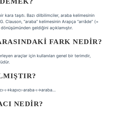
 DEMEK?
ir kara taşıtı. Bazı dilbilimciler, araba kelimesinin
r G. Clauson, “araba” kelimesinin Arapça “arrâde” (=
n dönüşümünden geldiğini açıklamıştır.
ARASINDAKI FARK NEDIR?
leyen araçlar için kullanılan genel bir terimdir,
rüdür.
LMIŞTIR?
cı-ı→kapıcı-araba-ı→araba…
ACI NEDIR?