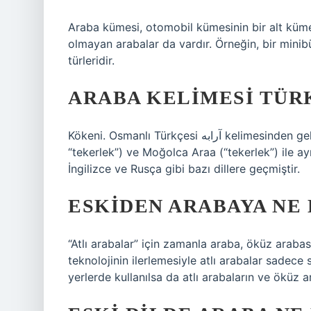
Araba kümesi, otomobil kümesinin bir alt kümes
olmayan arabalar da vardır. Örneğin, bir min
türleridir.
ARABA KELIMESI TÜR
Kökeni. Osmanlı Türkçesi آرابه‎ kelimesinden gelir. Çuvaşça Uraba (Uraba) veya Urava (Urava,
“tekerlek”) ve Moğolca Araa (“tekerlek”) ile a
İngilizce ve Rusça gibi bazı dillere geçmiştir.
ESKIDEN ARABAYA NE 
“Atlı arabalar” için zamanla araba, öküz arabas
teknolojinin ilerlemesiyle atlı arabalar sadece s
yerlerde kullanılsa da atlı arabaların ve öküz a