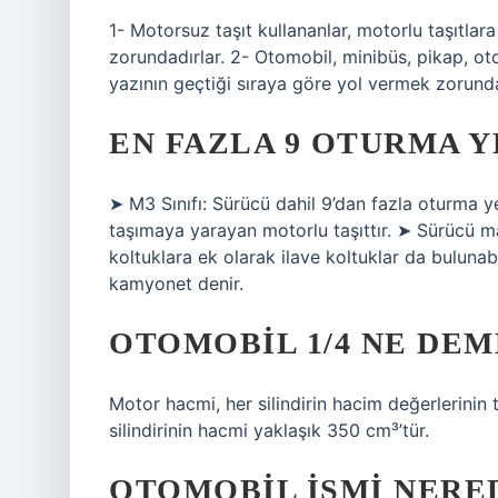
1- Motorsuz taşıt kullananlar, motorlu taşıtlar
zorundadırlar. 2- Otomobil, minibüs, pikap, ot
yazının geçtiği sıraya göre yol vermek zorunda
EN FAZLA 9 OTURMA Y
➤ M3 Sınıfı: Sürücü dahil 9’dan fazla oturma y
taşımaya yarayan motorlu taşıttır. ➤ Sürücü m
koltuklara ek olarak ilave koltuklar da bulun
kamyonet denir.
OTOMOBIL 1/4 NE DE
Motor hacmi, her silindirin hacim değerlerinin to
silindirinin hacmi yaklaşık 350 cm³’tür.
OTOMOBIL ISMI NERE