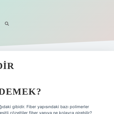
DIR
 DEMEK?
ıdaki gibidir. Fiber yapısındaki bazı polimerler
itli çözeltiler fiber yapıya ne kolayca girebilir?