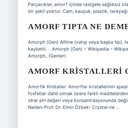
Parçacıklar, amorf içinde rastgele sağlıksız olar
bir şekil yoktur. Cam, kauçuk, plastik, tereyağı
AMORF TIPTA NE DEM
Amorph (Gen) Allline (vahşi veya başka tip), 
kaybetti. . .Amorph (Gen) – Wikipedia – Wikip
Amorph_ (Genler)
AMORF KRISTALLERI 
Amorfik Kristaller: Amorflar kristallerinin spes
fosfatlar dahil olmak üzere farklı maddelerden o
idrar pH değeri veya konsantrasyonunda değişi
Neden-Prof. Dr. Emin Özbek› Crystal-ne …