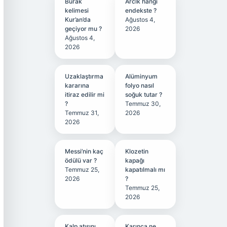
Burak
Arclk hangi
kelimesi
endekste ?
Kur’an’da
Ağustos 4,
geçiyor mu ?
2026
Ağustos 4,
2026
Uzaklaştırma
Alüminyum
kararına
folyo nasıl
itiraz edilir mi
soğuk tutar ?
?
Temmuz 30,
Temmuz 31,
2026
2026
Messi’nin kaç
Klozetin
ödülü var ?
kapağı
Temmuz 25,
kapatılmalı mı
2026
?
Temmuz 25,
2026
Kalp atışını
Karınca ne