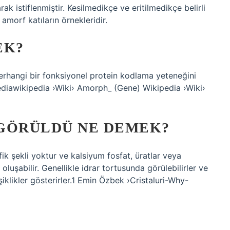
ak istiflenmiştir. Kesilmedikçe ve eritilmedikçe belirli
 amorf katıların örnekleridir.
EK?
herhangi bir fonksiyonel protein kodlama yeteneğini
ediawikipedia ›Wiki› Amorph_ (Gene) Wikipedia ›Wiki›
GÖRÜLDÜ NE DEMEK?
ifik şekli yoktur ve kalsiyum fosfat, üratlar veya
luşabilir. Genellikle idrar tortusunda görülebilirler ve
klikler gösterirler.1 Emin Özbek ›Cristaluri-Why-