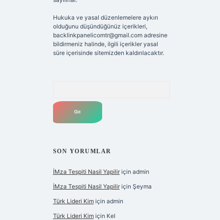
Hukuka ve yasal düzenlemelere aykırı
olduğunu düşündüğünüz içerikleri,
backlinkpanelicomtr@gmail.com
adresine
bildirmeniz halinde, ilgili içerikler yasal
süre içerisinde sitemizden kaldırılacaktır.
Arama
SON YORUMLAR
İMza Tespiti Nasil Yapilir
için
admin
İMza Tespiti Nasil Yapilir
için
Şeyma
Türk Lideri Kim
için
admin
Türk Lideri Kim
için
Kel