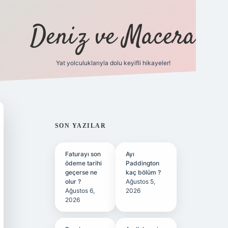
Deniz ve Macera
Yat yolculuklarıyla dolu keyifli hikayeler!
vdcasino giriş
SIDEBAR
SON YAZILAR
Faturayı son
Ayı
ödeme tarihi
Paddington
geçerse ne
kaç bölüm ?
olur ?
Ağustos 5,
Ağustos 6,
2026
2026