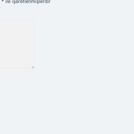
r
*
ile işaretlenmişlerdir