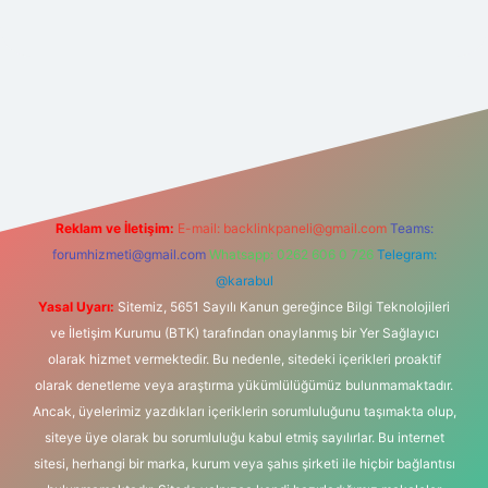
 giriş
Reklam ve İletişim:
E-mail:
backlinkpaneli@gmail.com
Teams:
forumhizmeti@gmail.com
Whatsapp: 0262 606 0 726
Telegram:
@karabul
Yasal Uyarı:
Sitemiz, 5651 Sayılı Kanun gereğince Bilgi Teknolojileri
ve İletişim Kurumu (BTK) tarafından onaylanmış bir Yer Sağlayıcı
olarak hizmet vermektedir. Bu nedenle, sitedeki içerikleri proaktif
olarak denetleme veya araştırma yükümlülüğümüz bulunmamaktadır.
Ancak, üyelerimiz yazdıkları içeriklerin sorumluluğunu taşımakta olup,
siteye üye olarak bu sorumluluğu kabul etmiş sayılırlar. Bu internet
sitesi, herhangi bir marka, kurum veya şahıs şirketi ile hiçbir bağlantısı