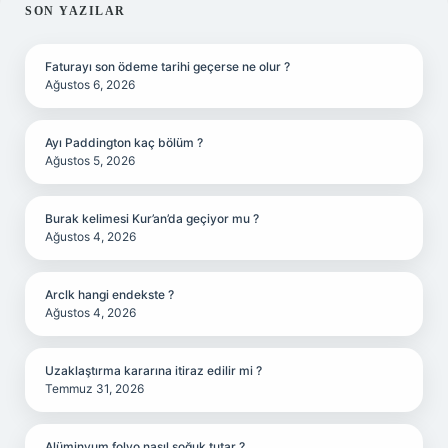
SIDEBAR
SON YAZILAR
Faturayı son ödeme tarihi geçerse ne olur ?
Ağustos 6, 2026
Ayı Paddington kaç bölüm ?
Ağustos 5, 2026
Burak kelimesi Kur’an’da geçiyor mu ?
Ağustos 4, 2026
Arclk hangi endekste ?
Ağustos 4, 2026
Uzaklaştırma kararına itiraz edilir mi ?
Temmuz 31, 2026
Alüminyum folyo nasıl soğuk tutar ?