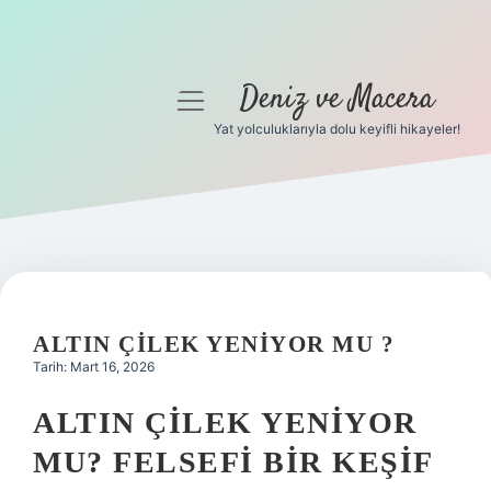
Deniz ve Macera
menüyü
aç
Yat yolculuklarıyla dolu keyifli hikayeler!
Anasayfa
Gizlilik Politikası
Yasal Uyarı
Hakkımızda
ALTIN ÇILEK YENIYOR MU ?
Tarih: Mart 16, 2026
ALTIN ÇILEK YENIYOR
MU? FELSEFI BIR KEŞIF