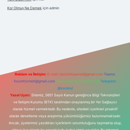
Kor Olmuş Ne Demek
için
admin
sino giriş
Reklam ve İletişim:
E-mail:
backlinkpaneli@gmail.com
Teams:
forumhizmeti@gmail.com
Whatsapp: 0262 606 0 726
Telegram:
@karabul
Yasal Uyarı:
Sitemiz, 5651 Sayılı Kanun gereğince Bilgi Teknolojileri
ve İletişim Kurumu (BTK) tarafından onaylanmış bir Yer Sağlayıcı
olarak hizmet vermektedir. Bu nedenle, sitedeki içerikleri proaktif
olarak denetleme veya araştırma yükümlülüğümüz bulunmamaktadır.
Ancak, üyelerimiz yazdıkları içeriklerin sorumluluğunu taşımakta olup,
siteye üye olarak bu sorumluluğu kabul etmiş sayılırlar. Bu internet