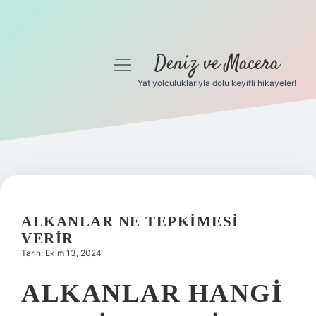
Deniz ve Macera
menüyü
aç
Yat yolculuklarıyla dolu keyifli hikayeler!
Anasayfa
Gizlilik Politikası
Yasal Uyarı
Hakkımızda
ALKANLAR NE TEPKIMESI
VERIR
Tarih: Ekim 13, 2024
ALKANLAR HANGI