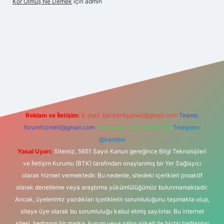
Kor Olmuş Ne Demek
için
admin
 giriş
Reklam ve İletişim:
E-mail:
backlinkpaneli@gmail.com
Teams:
forumhizmeti@gmail.com
Whatsapp: 0262 606 0 726
Telegram:
@karabul
Yasal Uyarı:
Sitemiz, 5651 Sayılı Kanun gereğince Bilgi Teknolojileri
ve İletişim Kurumu (BTK) tarafından onaylanmış bir Yer Sağlayıcı
olarak hizmet vermektedir. Bu nedenle, sitedeki içerikleri proaktif
olarak denetleme veya araştırma yükümlülüğümüz bulunmamaktadır.
Ancak, üyelerimiz yazdıkları içeriklerin sorumluluğunu taşımakta olup,
siteye üye olarak bu sorumluluğu kabul etmiş sayılırlar. Bu internet
sitesi, herhangi bir marka, kurum veya şahıs şirketi ile hiçbir bağlantısı