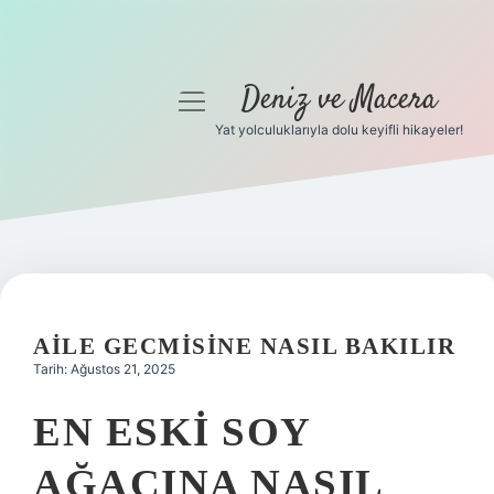
Deniz ve Macera
menüyü
aç
Yat yolculuklarıyla dolu keyifli hikayeler!
Anasayfa
Gizlilik Politikası
Yasal Uyarı
Hakkımızda
AILE GECMISINE NASIL BAKILIR
Tarih: Ağustos 21, 2025
EN ESKI SOY
AĞACINA NASIL