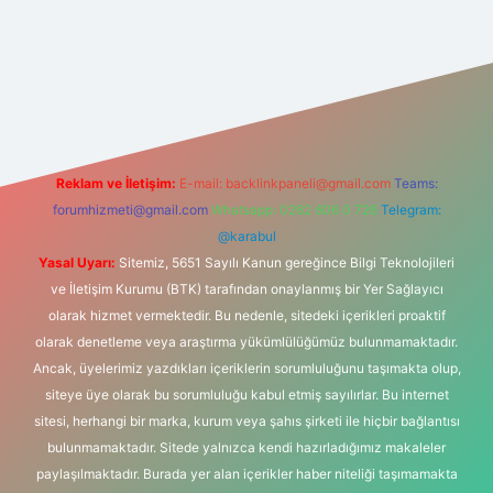
iriş
Reklam ve İletişim:
E-mail:
backlinkpaneli@gmail.com
Teams:
forumhizmeti@gmail.com
Whatsapp: 0262 606 0 726
Telegram:
@karabul
Yasal Uyarı:
Sitemiz, 5651 Sayılı Kanun gereğince Bilgi Teknolojileri
ve İletişim Kurumu (BTK) tarafından onaylanmış bir Yer Sağlayıcı
olarak hizmet vermektedir. Bu nedenle, sitedeki içerikleri proaktif
olarak denetleme veya araştırma yükümlülüğümüz bulunmamaktadır.
Ancak, üyelerimiz yazdıkları içeriklerin sorumluluğunu taşımakta olup,
siteye üye olarak bu sorumluluğu kabul etmiş sayılırlar. Bu internet
sitesi, herhangi bir marka, kurum veya şahıs şirketi ile hiçbir bağlantısı
bulunmamaktadır. Sitede yalnızca kendi hazırladığımız makaleler
paylaşılmaktadır. Burada yer alan içerikler haber niteliği taşımamakta