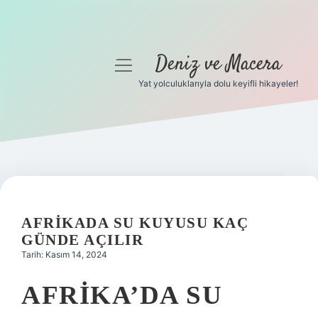
Deniz ve Macera
menüyü
aç
Yat yolculuklarıyla dolu keyifli hikayeler!
Anasayfa
Gizlilik Politikası
Yasal Uyarı
Hakkımızda
AFRIKADA SU KUYUSU KAÇ
GÜNDE AÇILIR
Tarih: Kasım 14, 2024
AFRIKA’DA SU