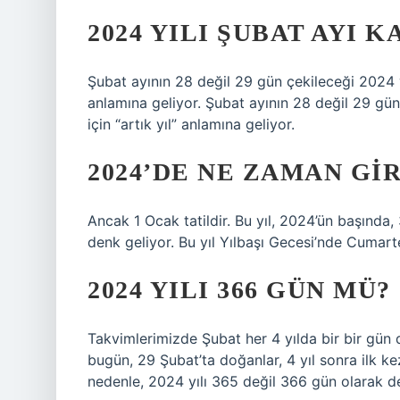
2024 YILI ŞUBAT AYI 
Şubat ayının 28 değil 29 gün çekileceği 2024 yı
anlamına geliyor. Şubat ayının 28 değil 29 gün
için “artık yıl” anlamına geliyor.
2024’DE NE ZAMAN GI
Ancak 1 Ocak tatildir. Bu yıl, 2024’ün başında
denk geliyor. Bu yıl Yılbaşı Gecesi’nde Cumarte
2024 YILI 366 GÜN MÜ?
Takvimlerimizde Şubat her 4 yılda bir bir gün da
bugün, 29 Şubat’ta doğanlar, 4 yıl sonra ilk k
nedenle, 2024 yılı 365 değil 366 gün olarak d