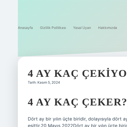
Anasayfa
Gizlilik Politikası
Yasal Uyarı
Hakkımızda
4 AY KAÇ ÇEKIY
Tarih: Kasım 5, 2024
4 AY KAÇ ÇEKER
Dört ay bir yılın üçte biridir, dolayısıyla dör
eşittir.20 Mayıs 2022Dört ay bir yılın üçte biri