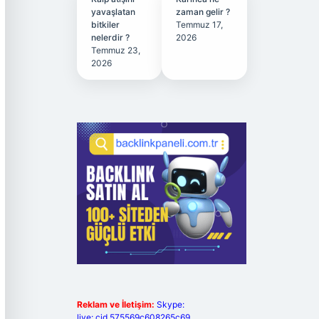
yavaşlatan
zaman gelir ?
bitkiler
Temmuz 17,
nelerdir ?
2026
Temmuz 23,
2026
Reklam ve İletişim:
Skype:
live:.cid.575569c608265c69