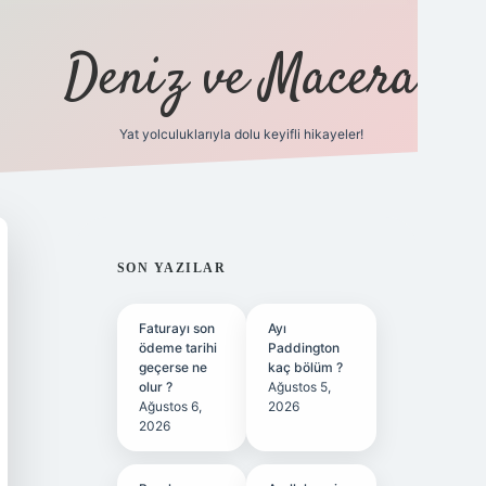
Deniz ve Macera
Yat yolculuklarıyla dolu keyifli hikayeler!
vdcasino giriş
SIDEBAR
SON YAZILAR
Faturayı son
Ayı
ödeme tarihi
Paddington
geçerse ne
kaç bölüm ?
olur ?
Ağustos 5,
Ağustos 6,
2026
2026