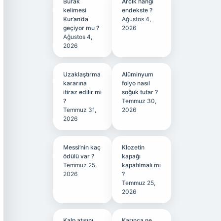
Burak
Arclk hangi
kelimesi
endekste ?
Kur’an’da
Ağustos 4,
geçiyor mu ?
2026
Ağustos 4,
2026
Uzaklaştırma
Alüminyum
kararına
folyo nasıl
itiraz edilir mi
soğuk tutar ?
?
Temmuz 30,
Temmuz 31,
2026
2026
Messi’nin kaç
Klozetin
ödülü var ?
kapağı
Temmuz 25,
kapatılmalı mı
2026
?
Temmuz 25,
2026
Kalp atışını
Karınca ne