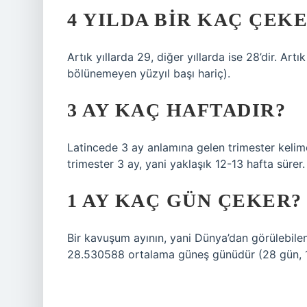
4 YILDA BIR KAÇ ÇEK
Artık yıllarda 29, diğer yıllarda ise 28’dir. Artık
bölünemeyen yüzyıl başı hariç).
3 AY KAÇ HAFTADIR?
Latincede 3 ay anlamına gelen trimester kelimes
trimester 3 ay, yani yaklaşık 12-13 hafta sürer.
1 AY KAÇ GÜN ÇEKER?
Bir kavuşum ayının, yani Dünya’dan görülebile
28.530588 ortalama güneş günüdür (28 gün, 12