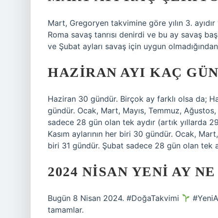
Mart, Gregoryen takvimine göre yılın 3. ayıdır
Roma savaş tanrısı denirdi ve bu ay savaş başl
ve Şubat ayları savaş için uygun olmadığından,
HAZIRAN AYI KAÇ GÜ
Haziran 30 gündür. Birçok ay farklı olsa da; Ha
gündür. Ocak, Mart, Mayıs, Temmuz, Ağustos, E
sadece 28 gün olan tek aydır (artık yıllarda 29)
Kasım aylarının her biri 30 gündür. Ocak, Mart
biri 31 gündür. Şubat sadece 28 gün olan tek ay
2024 NISAN YENI AY N
Bugün 8 Nisan 2024. #DoğaTakvimi
#Yeni
tamamlar.