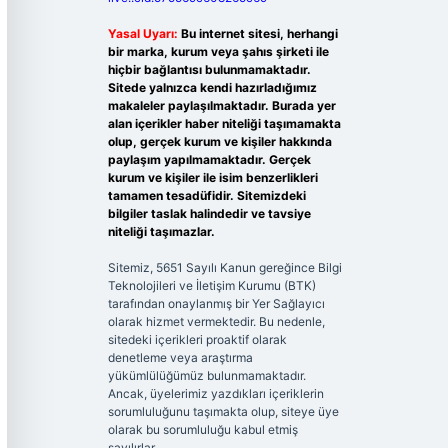
Yasal Uyarı:
Bu internet sitesi, herhangi
bir marka, kurum veya şahıs şirketi ile
hiçbir bağlantısı bulunmamaktadır.
Sitede yalnızca kendi hazırladığımız
makaleler paylaşılmaktadır. Burada yer
alan içerikler haber niteliği taşımamakta
olup, gerçek kurum ve kişiler hakkında
paylaşım yapılmamaktadır. Gerçek
kurum ve kişiler ile isim benzerlikleri
tamamen tesadüfidir. Sitemizdeki
bilgiler taslak halindedir ve tavsiye
niteliği taşımazlar.
Sitemiz, 5651 Sayılı Kanun gereğince Bilgi
Teknolojileri ve İletişim Kurumu (BTK)
tarafından onaylanmış bir Yer Sağlayıcı
olarak hizmet vermektedir. Bu nedenle,
sitedeki içerikleri proaktif olarak
denetleme veya araştırma
yükümlülüğümüz bulunmamaktadır.
Ancak, üyelerimiz yazdıkları içeriklerin
sorumluluğunu taşımakta olup, siteye üye
olarak bu sorumluluğu kabul etmiş
sayılırlar.