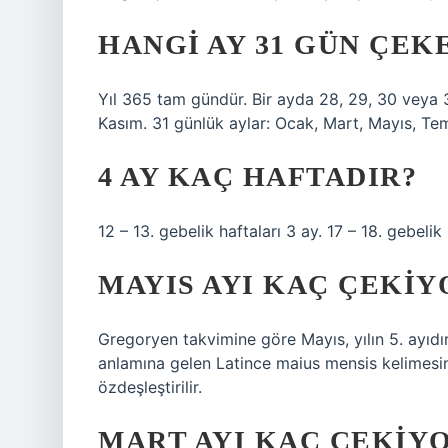
HANGI AY 31 GÜN ÇEK
Yıl 365 tam gündür. Bir ayda 28, 29, 30 veya 31
Kasım. 31 günlük aylar: Ocak, Mart, Mayıs, Te
4 AY KAÇ HAFTADIR?
12 – 13. gebelik haftaları 3 ay. 17 – 18. gebelik 
MAYIS AYI KAÇ ÇEKIY
Gregoryen takvimine göre Mayıs, yılın 5. ayıdır
anlamına gelen Latince maius mensis kelimesi
özdeşleştirilir.
MART AYI KAÇ ÇEKIY