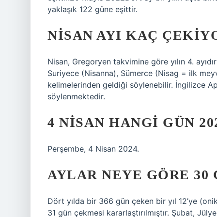
yaklaşık 122 güne eşittir.
NISAN AYI KAÇ ÇEKIY
Nisan, Gregoryen takvimine göre yılın 4. ayıdı
Suriyece (Nisanna), Sümerce (Nisag = ilk meyv
kelimelerinden geldiği söylenebilir. İngilizce A
söylenmektedir.
4 NISAN HANGI GÜN 20
Perşembe, 4 Nisan 2024.
AYLAR NEYE GÖRE 30
Dört yılda bir 366 gün çeken bir yıl 12’ye (oni
31 gün çekmesi kararlaştırılmıştır. Şubat, Jülye