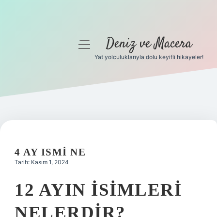
Deniz ve Macera
menüyü
aç
Yat yolculuklarıyla dolu keyifli hikayeler!
Anasayfa
Gizlilik Politikası
Yasal Uyarı
Hakkımızda
4 AY ISMI NE
Tarih: Kasım 1, 2024
12 AYIN ISIMLERI
NELERDIR?