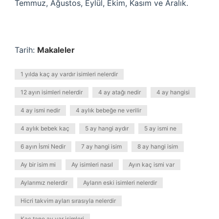
Temmuz, Ağustos, Eylül, Ekim, Kasım ve Aralık.
Tarih:
Makaleler
1 yılda kaç ay vardır isimleri nelerdir
12 ayın isimleri nelerdir
4 ay atağı nedir
4 ay hangisi
4 ay ismi nedir
4 aylık bebeğe ne verilir
4 aylık bebek kaç
5 ay hangi aydır
5 ay ismi ne
6 ayın İsmi Nedir
7 ay hangi isim
8 ay hangi isim
Ay bir isim mi
Ay isimleri nasıl
Ayın kaç ismi var
Aylarımız nelerdir
Ayların eski isimleri nelerdir
Hicri takvim ayları sırasıyla nelerdir
Kaç tane ay var isimleri