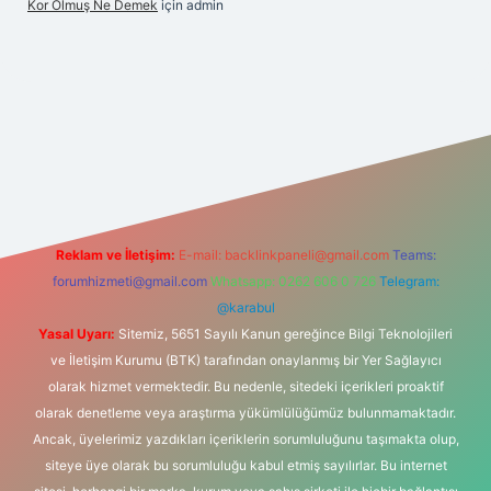
Kor Olmuş Ne Demek
için
admin
Reklam ve İletişim:
E-mail:
backlinkpaneli@gmail.com
Teams:
forumhizmeti@gmail.com
Whatsapp: 0262 606 0 726
Telegram:
@karabul
Yasal Uyarı:
Sitemiz, 5651 Sayılı Kanun gereğince Bilgi Teknolojileri
ve İletişim Kurumu (BTK) tarafından onaylanmış bir Yer Sağlayıcı
olarak hizmet vermektedir. Bu nedenle, sitedeki içerikleri proaktif
olarak denetleme veya araştırma yükümlülüğümüz bulunmamaktadır.
Ancak, üyelerimiz yazdıkları içeriklerin sorumluluğunu taşımakta olup,
siteye üye olarak bu sorumluluğu kabul etmiş sayılırlar. Bu internet