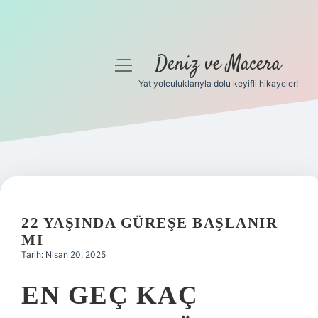
Deniz ve Macera
menüyü
aç
Yat yolculuklarıyla dolu keyifli hikayeler!
Anasayfa
Gizlilik Politikası
Yasal Uyarı
Hakkımızda
22 YAŞINDA GÜREŞE BAŞLANIR
MI
Tarih: Nisan 20, 2025
EN GEÇ KAÇ