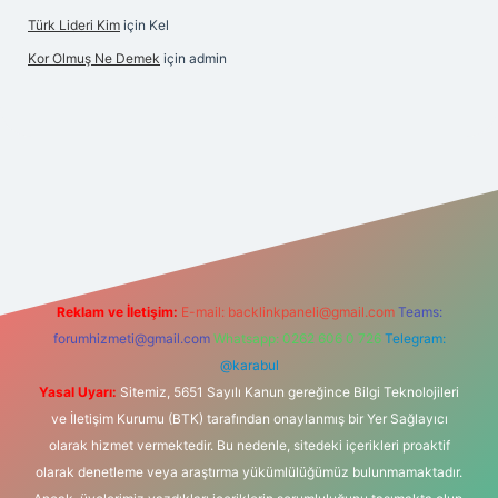
Türk Lideri Kim
için
Kel
Kor Olmuş Ne Demek
için
admin
 giriş
Reklam ve İletişim:
E-mail:
backlinkpaneli@gmail.com
Teams:
forumhizmeti@gmail.com
Whatsapp: 0262 606 0 726
Telegram:
@karabul
Yasal Uyarı:
Sitemiz, 5651 Sayılı Kanun gereğince Bilgi Teknolojileri
ve İletişim Kurumu (BTK) tarafından onaylanmış bir Yer Sağlayıcı
olarak hizmet vermektedir. Bu nedenle, sitedeki içerikleri proaktif
olarak denetleme veya araştırma yükümlülüğümüz bulunmamaktadır.