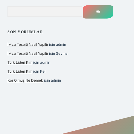
Arama
SON YORUMLAR
İMza Tespiti Nasil Yapilir
için
admin
İMza Tespiti Nasil Yapilir
için
Şeyma
Türk Lideri Kim
için
admin
Türk Lideri Kim
için
Kel
Kor Olmuş Ne Demek
için
admin
no giriş