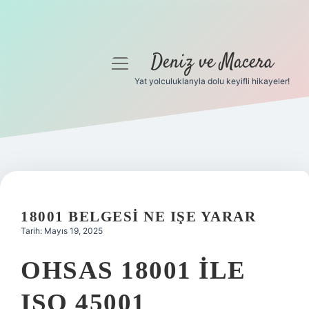
Deniz ve Macera
menüyü
aç
Yat yolculuklarıyla dolu keyifli hikayeler!
Anasayfa
Gizlilik Politikası
Yasal Uyarı
Hakkımızda
18001 BELGESI NE IŞE YARAR
Tarih: Mayıs 19, 2025
OHSAS 18001 ILE
ISO 45001