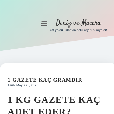
Deniz ve Macera
menüyü
aç
Yat yolculuklarıyla dolu keyifli hikayeler!
Anasayfa
Gizlilik Politikası
Yasal Uyarı
Hakkımızda
1 GAZETE KAÇ GRAMDIR
Tarih: Mayıs 26, 2025
1 KG GAZETE KAÇ
ADET EDER?