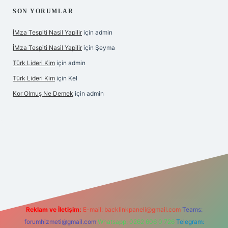
SON YORUMLAR
İMza Tespiti Nasil Yapilir
için
admin
İMza Tespiti Nasil Yapilir
için
Şeyma
Türk Lideri Kim
için
admin
Türk Lideri Kim
için
Kel
Kor Olmuş Ne Demek
için
admin
ino giriş
Reklam ve İletişim:
E-mail:
backlinkpaneli@gmail.com
Teams:
forumhizmeti@gmail.com
Whatsapp: 0262 606 0 726
Telegram: