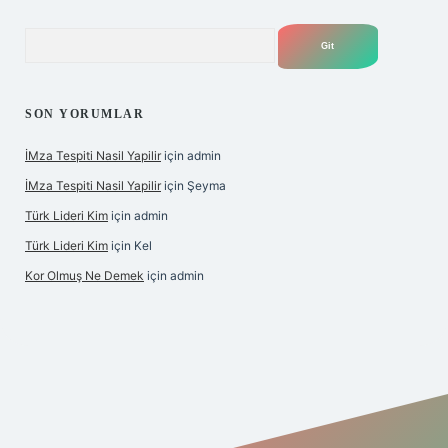
Arama
SON YORUMLAR
İMza Tespiti Nasil Yapilir
için
admin
İMza Tespiti Nasil Yapilir
için
Şeyma
Türk Lideri Kim
için
admin
Türk Lideri Kim
için
Kel
Kor Olmuş Ne Demek
için
admin
riş