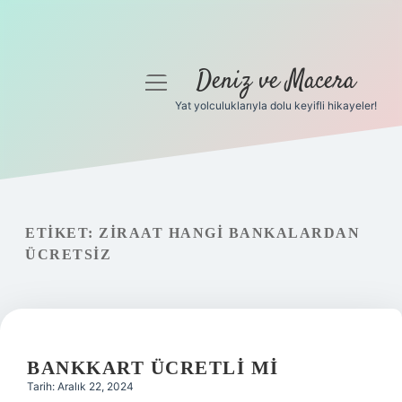
Deniz ve Macera
menüyü
aç
Yat yolculuklarıyla dolu keyifli hikayeler!
Anasayfa
Gizlilik Politikası
Yasal Uyarı
ETIKET:
ZIRAAT HANGI BANKALARDAN
ÜCRETSIZ
Hakkımızda
BANKKART ÜCRETLI MI
Tarih: Aralık 22, 2024