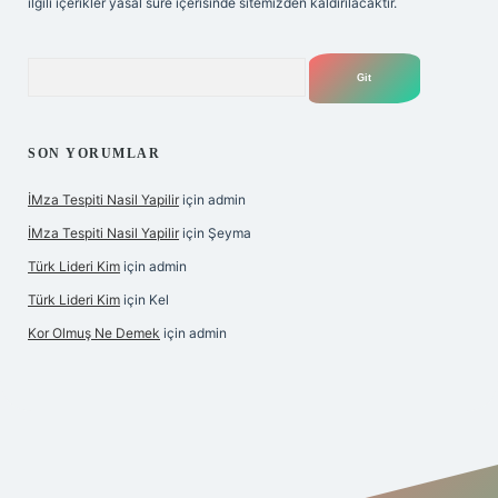
ilgili içerikler yasal süre içerisinde sitemizden kaldırılacaktır.
Arama
SON YORUMLAR
İMza Tespiti Nasil Yapilir
için
admin
İMza Tespiti Nasil Yapilir
için
Şeyma
Türk Lideri Kim
için
admin
Türk Lideri Kim
için
Kel
Kor Olmuş Ne Demek
için
admin
iş