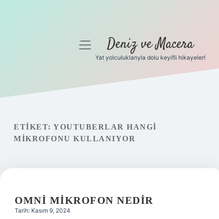
Deniz ve Macera
menüyü
aç
Yat yolculuklarıyla dolu keyifli hikayeler!
Anasayfa
Gizlilik Politikası
Yasal Uyarı
ETIKET:
YOUTUBERLAR HANGI
MIKROFONU KULLANIYOR
Hakkımızda
OMNI MIKROFON NEDIR
Tarih: Kasım 9, 2024