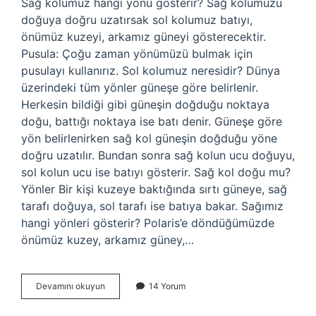
Sağ kolumuz hangi yönü gösterir? Sağ kolumuzu
doğuya doğru uzatırsak sol kolumuz batıyı,
önümüz kuzeyi, arkamız güneyi gösterecektir.
Pusula: Çoğu zaman yönümüzü bulmak için
pusulayı kullanırız. Sol kolumuz neresidir? Dünya
üzerindeki tüm yönler güneşe göre belirlenir.
Herkesin bildiği gibi güneşin doğduğu noktaya
doğu, battığı noktaya ise batı denir. Güneşe göre
yön belirlenirken sağ kol güneşin doğduğu yöne
doğru uzatılır. Bundan sonra sağ kolun ucu doğuyu,
sol kolun ucu ise batıyı gösterir. Sağ kol doğu mu?
Yönler Bir kişi kuzeye baktığında sırtı güneye, sağ
tarafı doğuya, sol tarafı ise batıya bakar. Sağımız
hangi yönleri gösterir? Polaris’e döndüğümüzde
önümüz kuzey, arkamız güney,…
Sol
Devamını okuyun
14 Yorum
Kol
Hangi