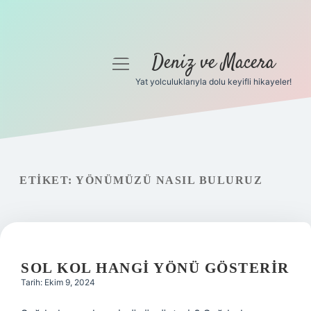
Deniz ve Macera
menüyü
aç
Yat yolculuklarıyla dolu keyifli hikayeler!
Anasayfa
Gizlilik Politikası
Yasal Uyarı
ETIKET:
YÖNÜMÜZÜ NASIL BULURUZ
Hakkımızda
SOL KOL HANGI YÖNÜ GÖSTERIR
Tarih: Ekim 9, 2024