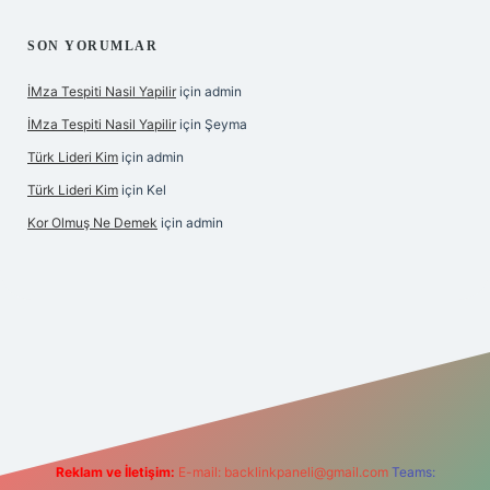
SON YORUMLAR
İMza Tespiti Nasil Yapilir
için
admin
İMza Tespiti Nasil Yapilir
için
Şeyma
Türk Lideri Kim
için
admin
Türk Lideri Kim
için
Kel
Kor Olmuş Ne Demek
için
admin
riş
Reklam ve İletişim:
E-mail:
backlinkpaneli@gmail.com
Teams: