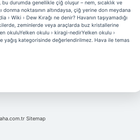
, bu durumda genellikle çiğ oluşur – nem, sıcaklık ve
ğı donma noktasının altındaysa, çiğ yerine don meydana
dia › Wiki › Dew Kırağı ne denir? Havanın taşıyamadığı
kilerde, zeminlerde veya araçlarda buz kristallerine
ken okuluYelken okulu › kiragi-nedirYelken okulu ›
de yağış kategorisinde değerlendirilmez. Hava ile temas
laha.com.tr
Sitemap