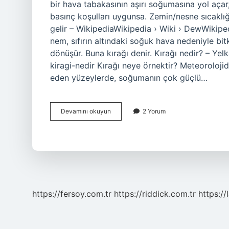
bir hava tabakasının aşırı soğumasına yol açar
basınç koşulları uygunsa. Zemin/nesne sıcaklı
gelir – WikipediaWikipedia › Wiki › DewWikipe
nem, sıfırın altındaki soğuk hava nedeniyle bit
dönüşür. Buna kırağı denir. Kırağı nedir? – Yel
kiragi-nedir Kırağı neye örnektir? Meteoroloji
eden yüzeylerde, soğumanın çok güçlü…
Çiğ
Devamını okuyun
2 Yorum
Ve
Kırağı
Ne
Demek
https://fersoy.com.tr
https://riddick.com.tr
https://