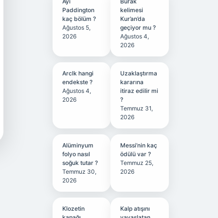
Ayı
Burak
Paddington
kelimesi
kaç bölüm ?
Kur’an’da
Ağustos 5,
geçiyor mu ?
2026
Ağustos 4,
2026
Arclk hangi
Uzaklaştırma
endekste ?
kararına
Ağustos 4,
itiraz edilir mi
2026
?
Temmuz 31,
2026
Alüminyum
Messi’nin kaç
folyo nasıl
ödülü var ?
soğuk tutar ?
Temmuz 25,
Temmuz 30,
2026
2026
Klozetin
Kalp atışını
kapağı
yavaşlatan