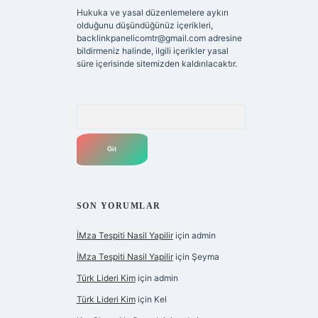
Hukuka ve yasal düzenlemelere aykırı
olduğunu düşündüğünüz içerikleri,
backlinkpanelicomtr@gmail.com
adresine
bildirmeniz halinde, ilgili içerikler yasal
süre içerisinde sitemizden kaldırılacaktır.
Arama
SON YORUMLAR
İMza Tespiti Nasil Yapilir
için
admin
İMza Tespiti Nasil Yapilir
için
Şeyma
Türk Lideri Kim
için
admin
Türk Lideri Kim
için
Kel