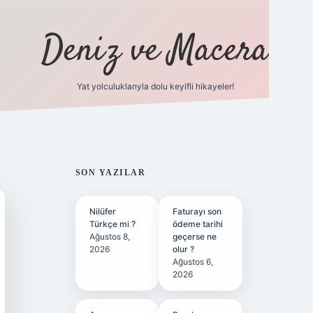
Deniz ve Macera
Yat yolculuklarıyla dolu keyifli hikayeler!
vdcasino giriş
SIDEBAR
SON YAZILAR
Nilüfer
Faturayı son
Türkçe mi ?
ödeme tarihi
Ağustos 8,
geçerse ne
2026
olur ?
Ağustos 6,
2026