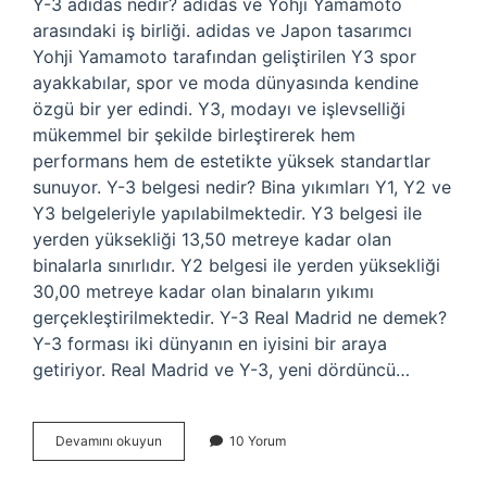
Y-3 adidas nedir? adidas ve Yohji Yamamoto
arasındaki iş birliği. adidas ve Japon tasarımcı
Yohji Yamamoto tarafından geliştirilen Y3 spor
ayakkabılar, spor ve moda dünyasında kendine
özgü bir yer edindi. Y3, modayı ve işlevselliği
mükemmel bir şekilde birleştirerek hem
performans hem de estetikte yüksek standartlar
sunuyor. Y-3 belgesi nedir? Bina yıkımları Y1, Y2 ve
Y3 belgeleriyle yapılabilmektedir. Y3 belgesi ile
yerden yüksekliği 13,50 metreye kadar olan
binalarla sınırlıdır. Y2 belgesi ile yerden yüksekliği
30,00 metreye kadar olan binaların yıkımı
gerçekleştirilmektedir. Y-3 Real Madrid ne demek?
Y-3 forması iki dünyanın en iyisini bir araya
getiriyor. Real Madrid ve Y-3, yeni dördüncü…
Y3
Devamını okuyun
10 Yorum
Ne
Demek