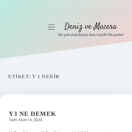
Deniz ve Macera
menüyü
aç
Yat yolculuklarıyla dolu keyifli hikayeler!
Anasayfa
Gizlilik Politikası
Yasal Uyarı
ETIKET:
Y 1 NEDIR
Hakkımızda
Y3 NE DEMEK
Tarih: Ekim 14, 2024