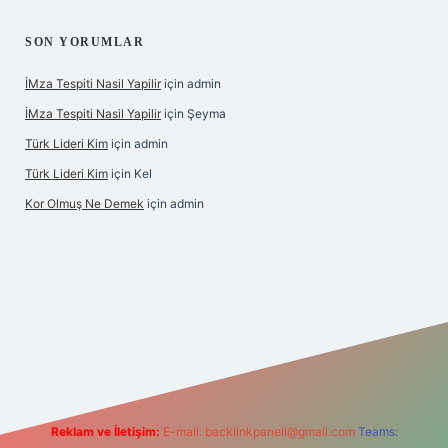
SON YORUMLAR
İMza Tespiti Nasil Yapilir
için
admin
İMza Tespiti Nasil Yapilir
için
Şeyma
Türk Lideri Kim
için
admin
Türk Lideri Kim
için
Kel
Kor Olmuş Ne Demek
için
admin
giriş
Reklam ve İletişim:
E-mail:
backlinkpaneli@gmail.com
Teams: