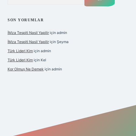
SON YORUMLAR
İMza Tespiti Nasil Yapilir
için
admin
İMza Tespiti Nasil Yapilir
için
Şeyma
Türk Lideri Kim
için
admin
Türk Lideri Kim
için
Kel
Kor Olmuş Ne Demek
için
admin
iriş