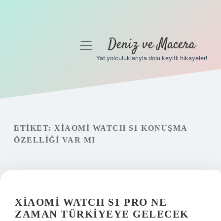
Deniz ve Macera
menüyü
aç
Yat yolculuklarıyla dolu keyifli hikayeler!
Anasayfa
Gizlilik Politikası
Yasal Uyarı
ETIKET:
XIAOMI WATCH S1 KONUŞMA
ÖZELLIĞI VAR MI
Hakkımızda
XIAOMI WATCH S1 PRO NE
ZAMAN TÜRKIYEYE GELECEK