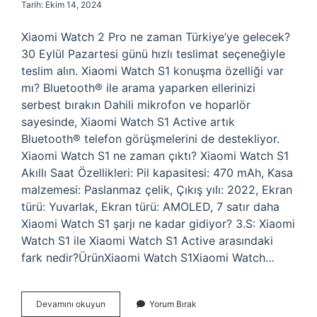
Tarih: Ekim 14, 2024
Xiaomi Watch 2 Pro ne zaman Türkiye’ye gelecek?
30 Eylül Pazartesi günü hızlı teslimat seçeneğiyle
teslim alın. Xiaomi Watch S1 konuşma özelliği var
mı? Bluetooth® ile arama yaparken ellerinizi
serbest bırakın Dahili mikrofon ve hoparlör
sayesinde, Xiaomi Watch S1 Active artık
Bluetooth® telefon görüşmelerini de destekliyor.
Xiaomi Watch S1 ne zaman çıktı? Xiaomi Watch S1
Akıllı Saat Özellikleri: Pil kapasitesi: 470 mAh, Kasa
malzemesi: Paslanmaz çelik, Çıkış yılı: 2022, Ekran
türü: Yuvarlak, Ekran türü: AMOLED, 7 satır daha
Xiaomi Watch S1 şarjı ne kadar gidiyor? 3.S: Xiaomi
Watch S1 ile Xiaomi Watch S1 Active arasındaki
fark nedir?ÜrünXiaomi Watch S1Xiaomi Watch…
Xiaomi
Devamını okuyun
Yorum Bırak
Watch