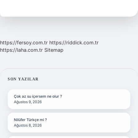
S1
Pro
Ne
Zaman
Türkiyeye
Gelecek
https://fersoy.com.tr
https://riddick.com.tr
https://laha.com.tr
Sitemap
SIDEBAR
SON YAZILAR
Çok az su içersem ne olur ?
Ağustos 9, 2026
Nilüfer Türkçe mi ?
Ağustos 8, 2026