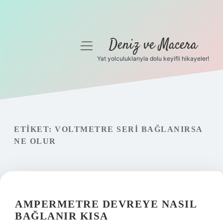
Deniz ve Macera
menüyü
aç
Yat yolculuklarıyla dolu keyifli hikayeler!
Anasayfa
Gizlilik Politikası
Yasal Uyarı
ETIKET:
VOLTMETRE SERI BAĞLANIRSA
NE OLUR
Hakkımızda
AMPERMETRE DEVREYE NASIL
BAĞLANIR KISA