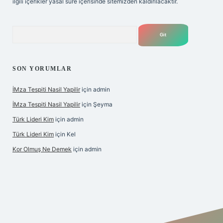
ilgili içerikler yasal süre içerisinde sitemizden kaldırılacaktır.
Arama
SON YORUMLAR
İMza Tespiti Nasil Yapilir
için
admin
İMza Tespiti Nasil Yapilir
için
Şeyma
Türk Lideri Kim
için
admin
Türk Lideri Kim
için
Kel
Kor Olmuş Ne Demek
için
admin
iş