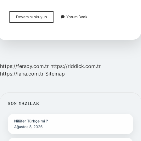
Ampermetre
Devamını okuyun
Yorum Bırak
Devreye
Nasıl
Bağlanır
Kısa
https://fersoy.com.tr
https://riddick.com.tr
https://laha.com.tr
Sitemap
SIDEBAR
SON YAZILAR
Nilüfer Türkçe mi ?
Ağustos 8, 2026