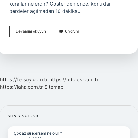
kurallar nelerdir? Gösteriden önce, konuklar
perdeler açılmadan 10 dakika…
Sinemada
Devamını okuyun
6 Yorum
Nasıl
Davranmalıyız
https://fersoy.com.tr
https://riddick.com.tr
https://laha.com.tr
Sitemap
SIDEBAR
SON YAZILAR
Çok az su içersem ne olur ?