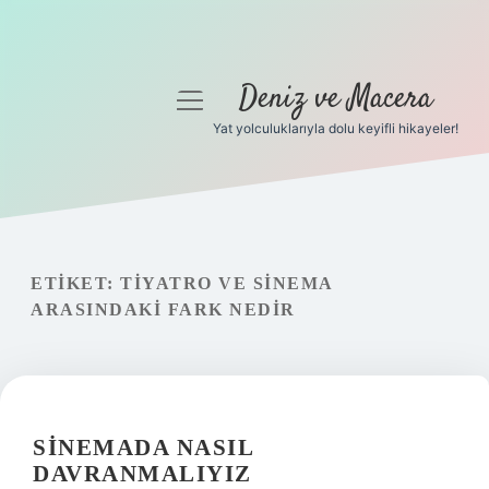
Deniz ve Macera
menüyü
aç
Yat yolculuklarıyla dolu keyifli hikayeler!
Anasayfa
Gizlilik Politikası
Yasal Uyarı
ETIKET:
TIYATRO VE SINEMA
ARASINDAKI FARK NEDIR
Hakkımızda
SINEMADA NASIL
DAVRANMALIYIZ