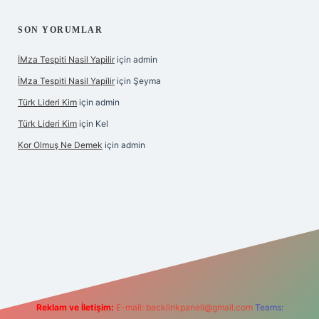
SON YORUMLAR
İMza Tespiti Nasil Yapilir
için
admin
İMza Tespiti Nasil Yapilir
için
Şeyma
Türk Lideri Kim
için
admin
Türk Lideri Kim
için
Kel
Kor Olmuş Ne Demek
için
admin
 giriş
Reklam ve İletişim:
E-mail:
backlinkpaneli@gmail.com
Teams: