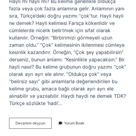
Hayli mi hâyli mi? Bu kelime genellikle oldukça
fazla veya çok fazla anlamına gelir. Anlamının yanı
sıra, Türkçe’deki doğru yazımı “çok”tur. Hayli hayli
ne demek? Hayli kelimesi Farsça kökenlidir ve
cümlelerde nicelik belirtmek için sıfat olarak
kullanılır. Örneğin: “Birbirimizi görmeyeli uzun
zaman oldu.” “Çok” kelimesinin ikilenmesi cümleye
kesinlik kazandırır. Örneğin, “Çok şey yapabilirsin”
derseniz, bunun anlamı: “Kesinlikle yapacaksın.” Bir
hayli nasıl? Bu kelime grubunun doğru yazımı “çok”
olarak ayrı ayrı ele alınır. “Oldukça çok” veya
“belirsiz sayı” gibi anlamlarla değerlendirilen bu
kelime grubu, amaca bağlı olarak ayrı ayrı ele
alınabilir ve yazılabilir. Haydi haydi ne demek TDK?
Türkçe sözlükte ‘hadi’…
Hayli
Devamını okuyun
Yorum Bırak
Hayli
Mi