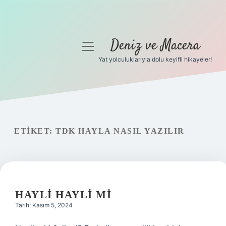
Deniz ve Macera
menüyü
aç
Yat yolculuklarıyla dolu keyifli hikayeler!
Anasayfa
Gizlilik Politikası
Yasal Uyarı
ETIKET:
TDK HAYLA NASIL YAZILIR
Hakkımızda
HAYLI HAYLI MI
Tarih: Kasım 5, 2024